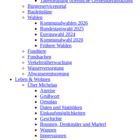
Tagesordnung öffentliche Gemeinderatssitzung
Bürgerserviceportal
Bauleitpläne
Wahlen
Kommunalwahlen 2026
Bundestagswahl 2025
Europawahl 2024
Kommunalwahl 2020
Frühere Wahlen
Fundtiere
Fundsachen
Verkehrsüberwachung
Wasserversorgung
Abwasserentsorgung
Leben & Wohnen
Über Michelau
Anreise
Grußwort
Ortsplan
Daten und Statistiken
Einkaufsmöglichkeiten
Geschichte
Brunnen, Denkmäler und Marterl
Wappen
Impressionen