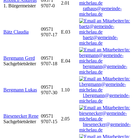
Robisch Andreas
09571
2.01
1. Bürgermeister
9707-0
rathaus@gemeinde-
michelau.de
09571
Bätz Claudia
E.03
9707-17
baetz@gemeinde-
michelau.de
Bergmann Gerd
09571
E.04
Sachgebietsleiter
9707-18
bergmann@gemeinde-
michelau.de
09571
Bergmann Lukas
1.10
9707-30
l.bergmann@gemeinde-
michelau.de
Biesenecker Rene
09571
2.05
Sachgebietsleiter
9707-15
biesenecker@gemeinde-
michelau.de