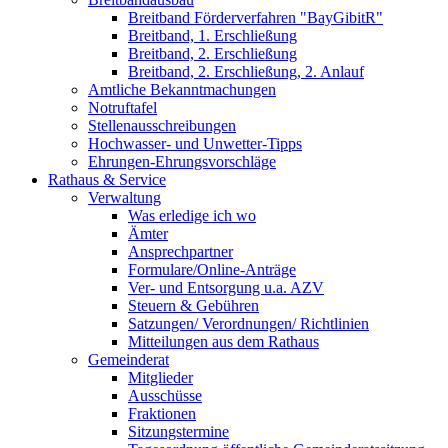
Breitband Förderverfahren "BayGibitR"
Breitband, 1. Erschließung
Breitband, 2. Erschließung
Breitband, 2. Erschließung, 2. Anlauf
Amtliche Bekanntmachungen
Notruftafel
Stellenausschreibungen
Hochwasser- und Unwetter-Tipps
Ehrungen-Ehrungsvorschläge
Rathaus & Service
Verwaltung
Was erledige ich wo
Ämter
Ansprechpartner
Formulare/Online-Anträge
Ver- und Entsorgung u.a. AZV
Steuern & Gebühren
Satzungen/ Verordnungen/ Richtlinien
Mitteilungen aus dem Rathaus
Gemeinderat
Mitglieder
Ausschüsse
Fraktionen
Sitzungstermine