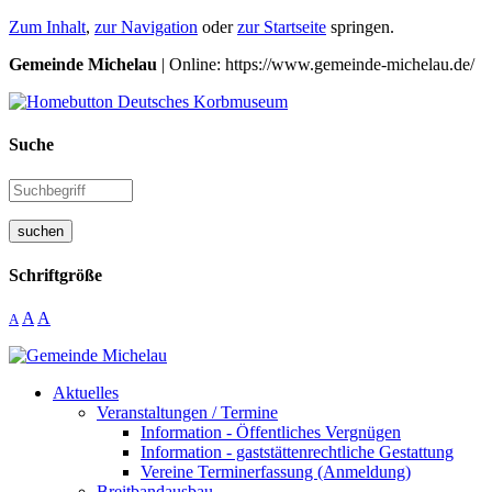
Zum Inhalt
,
zur Navigation
oder
zur Startseite
springen.
Gemeinde Michelau
| Online: https://www.gemeinde-michelau.de/
Suche
suchen
Schriftgröße
A
A
A
Aktuelles
Veranstaltungen / Termine
Information - Öffentliches Vergnügen
Information - gaststättenrechtliche Gestattung
Vereine Terminerfassung (Anmeldung)
Breitbandausbau