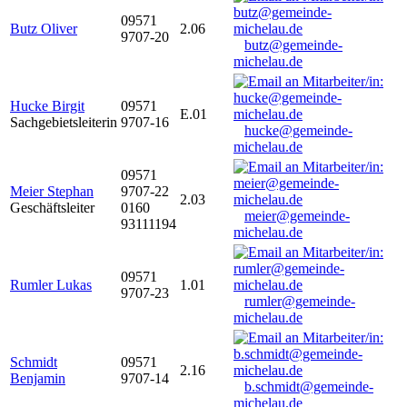
09571
Butz Oliver
2.06
9707-20
butz@gemeinde-
michelau.de
Hucke Birgit
09571
E.01
Sachgebietsleiterin
9707-16
hucke@gemeinde-
michelau.de
09571
Meier Stephan
9707-22
2.03
Geschäftsleiter
0160
meier@gemeinde-
93111194
michelau.de
09571
Rumler Lukas
1.01
9707-23
rumler@gemeinde-
michelau.de
Schmidt
09571
2.16
Benjamin
9707-14
b.schmidt@gemeinde-
michelau.de