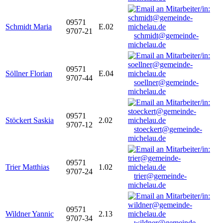
09571
Schmidt Maria
E.02
9707-21
schmidt@gemeinde-
michelau.de
09571
Söllner Florian
E.04
9707-44
soellner@gemeinde-
michelau.de
09571
Stöckert Saskia
2.02
9707-12
stoeckert@gemeinde-
michelau.de
09571
Trier Matthias
1.02
9707-24
trier@gemeinde-
michelau.de
09571
Wildner Yannic
2.13
9707-34
wildner@gemeinde-