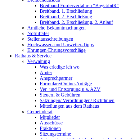
Breitband Förderverfahren "BayGibitR"
Breitband, 1. Erschließung
Breitband, 2. Erschließung
Breitband, 2. Erschließung, 2. Anlauf
Amtliche Bekanntmachungen
Notruftafel
Stellenausschreibungen
Hochwasser- und Unwetter-Tipps
Ehrungen-Ehrungsvorschläge
Rathaus & Service
Verwaltung
Was erledige ich wo
Ämter
Ansprechpartner
Formulare/Online-Anträge
Ver- und Entsorgung u.a. AZV
Steuern & Gebühren
Satzungen/ Verordnungen/ Richtlinien
Mitteilungen aus dem Rathaus
Gemeinderat
Mitglieder
Ausschüsse
Fraktionen
Sitzungstermine