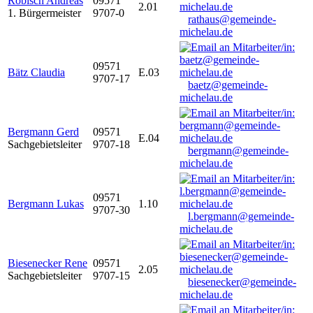
Robisch Andreas
09571
2.01
1. Bürgermeister
9707-0
rathaus@gemeinde-
michelau.de
09571
Bätz Claudia
E.03
9707-17
baetz@gemeinde-
michelau.de
Bergmann Gerd
09571
E.04
Sachgebietsleiter
9707-18
bergmann@gemeinde-
michelau.de
09571
Bergmann Lukas
1.10
9707-30
l.bergmann@gemeinde-
michelau.de
Biesenecker Rene
09571
2.05
Sachgebietsleiter
9707-15
biesenecker@gemeinde-
michelau.de