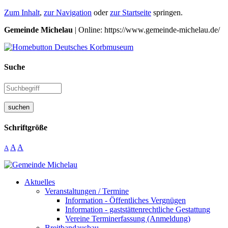
Zum Inhalt
,
zur Navigation
oder
zur Startseite
springen.
Gemeinde Michelau
| Online: https://www.gemeinde-michelau.de/
Suche
suchen
Schriftgröße
A
A
A
Aktuelles
Veranstaltungen / Termine
Information - Öffentliches Vergnügen
Information - gaststättenrechtliche Gestattung
Vereine Terminerfassung (Anmeldung)
Breitbandausbau