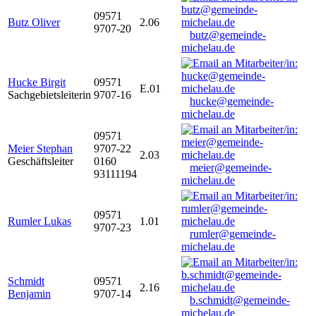
09571
Butz Oliver
2.06
9707-20
butz@gemeinde-
michelau.de
Hucke Birgit
09571
E.01
Sachgebietsleiterin
9707-16
hucke@gemeinde-
michelau.de
09571
Meier Stephan
9707-22
2.03
Geschäftsleiter
0160
meier@gemeinde-
93111194
michelau.de
09571
Rumler Lukas
1.01
9707-23
rumler@gemeinde-
michelau.de
Schmidt
09571
2.16
Benjamin
9707-14
b.schmidt@gemeinde-
michelau.de