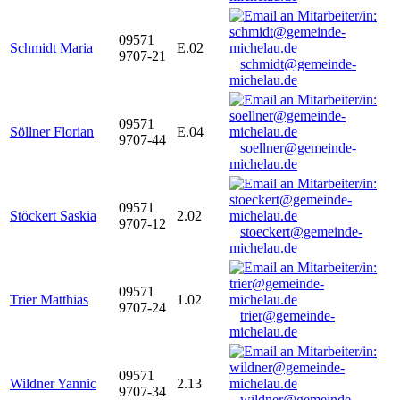
09571
Schmidt Maria
E.02
9707-21
schmidt@gemeinde-
michelau.de
09571
Söllner Florian
E.04
9707-44
soellner@gemeinde-
michelau.de
09571
Stöckert Saskia
2.02
9707-12
stoeckert@gemeinde-
michelau.de
09571
Trier Matthias
1.02
9707-24
trier@gemeinde-
michelau.de
09571
Wildner Yannic
2.13
9707-34
wildner@gemeinde-