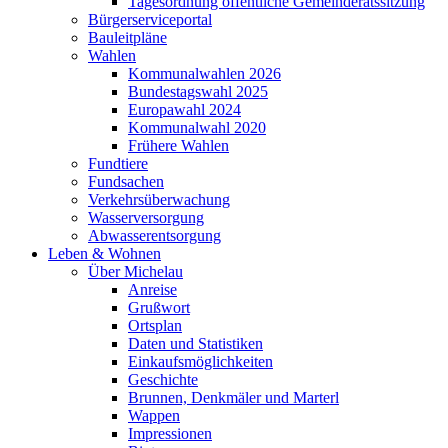
Tagesordnung öffentliche Gemeinderatssitzung
Bürgerserviceportal
Bauleitpläne
Wahlen
Kommunalwahlen 2026
Bundestagswahl 2025
Europawahl 2024
Kommunalwahl 2020
Frühere Wahlen
Fundtiere
Fundsachen
Verkehrsüberwachung
Wasserversorgung
Abwasserentsorgung
Leben & Wohnen
Über Michelau
Anreise
Grußwort
Ortsplan
Daten und Statistiken
Einkaufsmöglichkeiten
Geschichte
Brunnen, Denkmäler und Marterl
Wappen
Impressionen