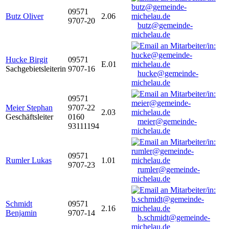
09571
Butz Oliver
2.06
9707-20
butz@gemeinde-
michelau.de
Hucke Birgit
09571
E.01
Sachgebietsleiterin
9707-16
hucke@gemeinde-
michelau.de
09571
Meier Stephan
9707-22
2.03
Geschäftsleiter
0160
meier@gemeinde-
93111194
michelau.de
09571
Rumler Lukas
1.01
9707-23
rumler@gemeinde-
michelau.de
Schmidt
09571
2.16
Benjamin
9707-14
b.schmidt@gemeinde-
michelau.de