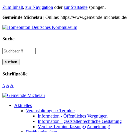
Zum Inhalt
,
zur Navigation
oder
zur Startseite
springen.
Gemeinde Michelau
| Online: https://www.gemeinde-michelau.de/
Suche
suchen
Schriftgröße
A
A
A
Aktuelles
Veranstaltungen / Termine
Information - Öffentliches Vergnügen
Information - gaststättenrechtliche Gestattung
Vereine Terminerfassung (Anmeldung)
Breitbandausbau