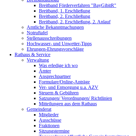
Breitband Förderverfahren "BayGibitR"
Breitband, 1. Erschließung
Breitband, 2. Erschließung
Breitband, 2. Erschließung, 2. Anlauf
Amtliche Bekanntmachungen
Notruftafel
Stellenausschreibungen
Hochwasser- und Unwetter-Tipps
Ehrungen-Ehrungsvorschläge
Rathaus & Service
Verwaltung
Was erledige ich wo
Ämter
Ansprechpartner
Formulare/Online-Anträge
Ver- und Entsorgung u.a. AZV
Steuern & Gebühren
Satzungen/ Verordnungen/ Richtlinien
Mitteilungen aus dem Rathaus
Gemeinderat
Mitglieder
Ausschüsse
Fraktionen
Sitzungstermine