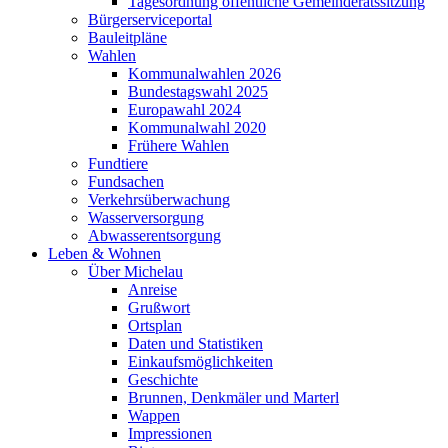
Tagesordnung öffentliche Gemeinderatssitzung
Bürgerserviceportal
Bauleitpläne
Wahlen
Kommunalwahlen 2026
Bundestagswahl 2025
Europawahl 2024
Kommunalwahl 2020
Frühere Wahlen
Fundtiere
Fundsachen
Verkehrsüberwachung
Wasserversorgung
Abwasserentsorgung
Leben & Wohnen
Über Michelau
Anreise
Grußwort
Ortsplan
Daten und Statistiken
Einkaufsmöglichkeiten
Geschichte
Brunnen, Denkmäler und Marterl
Wappen
Impressionen