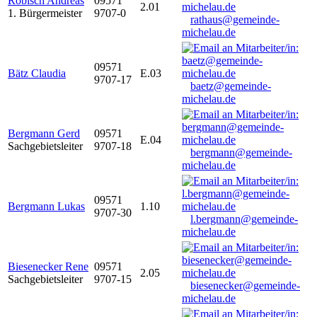
Robisch Andreas
09571
2.01
1. Bürgermeister
9707-0
rathaus@gemeinde-
michelau.de
09571
Bätz Claudia
E.03
9707-17
baetz@gemeinde-
michelau.de
Bergmann Gerd
09571
E.04
Sachgebietsleiter
9707-18
bergmann@gemeinde-
michelau.de
09571
Bergmann Lukas
1.10
9707-30
l.bergmann@gemeinde-
michelau.de
Biesenecker Rene
09571
2.05
Sachgebietsleiter
9707-15
biesenecker@gemeinde-
michelau.de