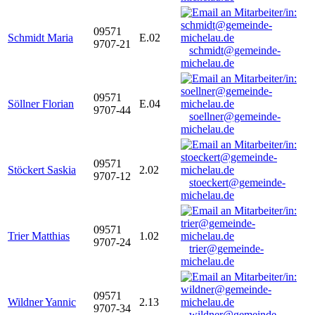
09571
Schmidt Maria
E.02
9707-21
schmidt@gemeinde-
michelau.de
09571
Söllner Florian
E.04
9707-44
soellner@gemeinde-
michelau.de
09571
Stöckert Saskia
2.02
9707-12
stoeckert@gemeinde-
michelau.de
09571
Trier Matthias
1.02
9707-24
trier@gemeinde-
michelau.de
09571
Wildner Yannic
2.13
9707-34
wildner@gemeinde-