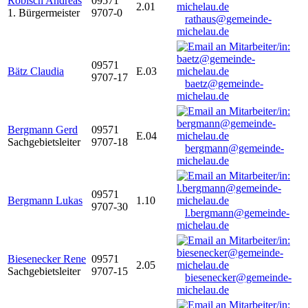
Robisch Andreas
09571
2.01
1. Bürgermeister
9707-0
rathaus@gemeinde-
michelau.de
09571
Bätz Claudia
E.03
9707-17
baetz@gemeinde-
michelau.de
Bergmann Gerd
09571
E.04
Sachgebietsleiter
9707-18
bergmann@gemeinde-
michelau.de
09571
Bergmann Lukas
1.10
9707-30
l.bergmann@gemeinde-
michelau.de
Biesenecker Rene
09571
2.05
Sachgebietsleiter
9707-15
biesenecker@gemeinde-
michelau.de