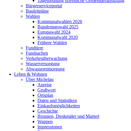
Tagesordnung öffentliche Gemeinderatssitzung
Bürgerserviceportal
Bauleitpläne
Wahlen
Kommunalwahlen 2026
Bundestagswahl 2025
Europawahl 2024
Kommunalwahl 2020
Frühere Wahlen
Fundtiere
Fundsachen
Verkehrsüberwachung
Wasserversorgung
Abwasserentsorgung
Leben & Wohnen
Über Michelau
Anreise
Grußwort
Ortsplan
Daten und Statistiken
Einkaufsmöglichkeiten
Geschichte
Brunnen, Denkmäler und Marterl
Wappen
Impressionen