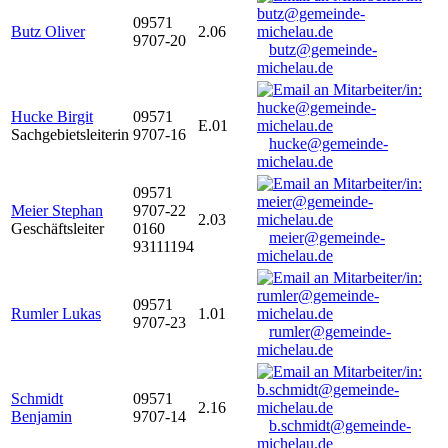
09571
Butz Oliver
2.06
9707-20
butz@gemeinde-
michelau.de
Hucke Birgit
09571
E.01
Sachgebietsleiterin
9707-16
hucke@gemeinde-
michelau.de
09571
Meier Stephan
9707-22
2.03
Geschäftsleiter
0160
meier@gemeinde-
93111194
michelau.de
09571
Rumler Lukas
1.01
9707-23
rumler@gemeinde-
michelau.de
Schmidt
09571
2.16
Benjamin
9707-14
b.schmidt@gemeinde-
michelau.de