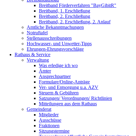
Breitband Förderverfahren "BayGibitR"
Breitband, 1. Erschließung
Breitband, 2. Erschließung
Breitband, 2. Erschließung, 2. Anlauf
Amtliche Bekanntmachungen
Notruftafel
Stellenausschreibungen
Hochwasser- und Unwetter-Tipps
Ehrungen-Ehrungsvorschläge
Rathaus & Service
Verwaltung
Was erledige ich wo
Ämter
Ansprechpartner
Formulare/Online-Anträge
Ver- und Entsorgung u.a. AZV
Steuern & Gebühren
Satzungen/ Verordnungen/ Richtlinien
Mitteilungen aus dem Rathaus
Gemeinderat
Mitglieder
Ausschüsse
Fraktionen
Sitzungstermine