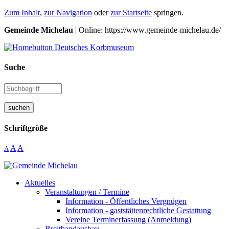
Zum Inhalt
,
zur Navigation
oder
zur Startseite
springen.
Gemeinde Michelau
| Online: https://www.gemeinde-michelau.de/
Suche
suchen
Schriftgröße
A
A
A
Aktuelles
Veranstaltungen / Termine
Information - Öffentliches Vergnügen
Information - gaststättenrechtliche Gestattung
Vereine Terminerfassung (Anmeldung)
Breitbandausbau