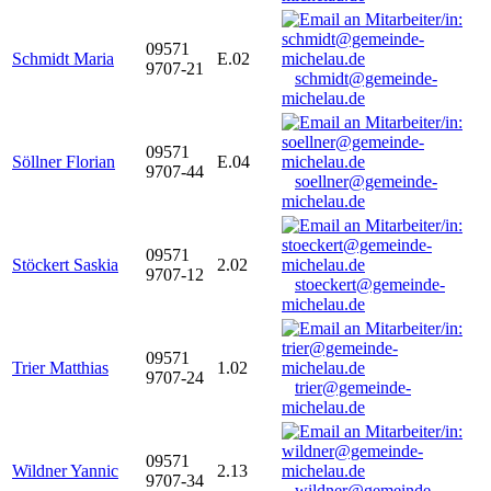
09571
Schmidt Maria
E.02
9707-21
schmidt@gemeinde-
michelau.de
09571
Söllner Florian
E.04
9707-44
soellner@gemeinde-
michelau.de
09571
Stöckert Saskia
2.02
9707-12
stoeckert@gemeinde-
michelau.de
09571
Trier Matthias
1.02
9707-24
trier@gemeinde-
michelau.de
09571
Wildner Yannic
2.13
9707-34
wildner@gemeinde-