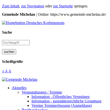
Zum Inhalt
,
zur Navigation
oder
zur Startseite
springen.
Gemeinde Michelau
| Online: https://www.gemeinde-michelau.de/
Suche
suchen
Schriftgröße
A
A
A
Aktuelles
Veranstaltungen / Termine
Information - Öffentliches Vergnügen
Information - gaststättenrechtliche Gestattung
Vereine Terminerfassung (Anmeldung)
Breitbandausbau