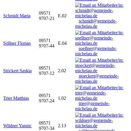
09571
Schmidt Maria
E.02
9707-21
schmidt@gemeinde-
michelau.de
09571
Söllner Florian
E.04
9707-44
soellner@gemeinde-
michelau.de
09571
Stöckert Saskia
2.02
9707-12
stoeckert@gemeinde-
michelau.de
09571
Trier Matthias
1.02
9707-24
trier@gemeinde-
michelau.de
09571
Wildner Yannic
2.13
9707-34
wildner@gemeinde-