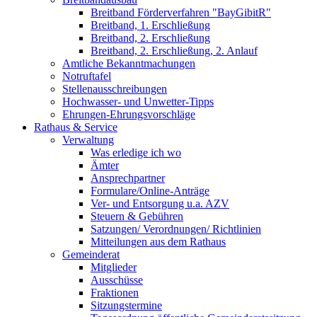
Breitband Förderverfahren "BayGibitR"
Breitband, 1. Erschließung
Breitband, 2. Erschließung
Breitband, 2. Erschließung, 2. Anlauf
Amtliche Bekanntmachungen
Notruftafel
Stellenausschreibungen
Hochwasser- und Unwetter-Tipps
Ehrungen-Ehrungsvorschläge
Rathaus & Service
Verwaltung
Was erledige ich wo
Ämter
Ansprechpartner
Formulare/Online-Anträge
Ver- und Entsorgung u.a. AZV
Steuern & Gebühren
Satzungen/ Verordnungen/ Richtlinien
Mitteilungen aus dem Rathaus
Gemeinderat
Mitglieder
Ausschüsse
Fraktionen
Sitzungstermine