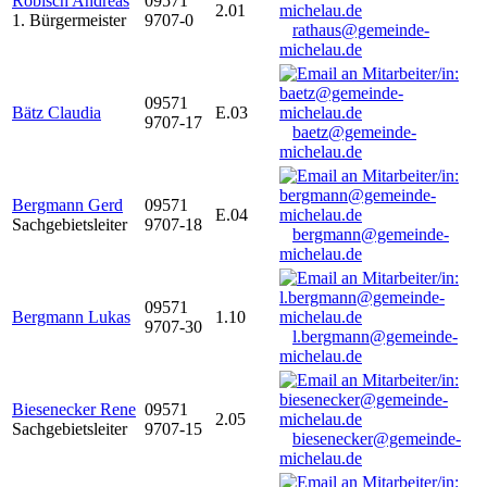
Robisch Andreas
09571
2.01
1. Bürgermeister
9707-0
rathaus@gemeinde-
michelau.de
09571
Bätz Claudia
E.03
9707-17
baetz@gemeinde-
michelau.de
Bergmann Gerd
09571
E.04
Sachgebietsleiter
9707-18
bergmann@gemeinde-
michelau.de
09571
Bergmann Lukas
1.10
9707-30
l.bergmann@gemeinde-
michelau.de
Biesenecker Rene
09571
2.05
Sachgebietsleiter
9707-15
biesenecker@gemeinde-
michelau.de