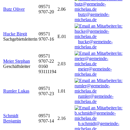
09571
Butz Oliver
2.06
9707-20
butz@gemeinde-
michelau.de
Hucke Birgit
09571
E.01
Sachgebietsleiterin
9707-16
hucke@gemeinde-
michelau.de
09571
Meier Stephan
9707-22
2.03
Geschäftsleiter
0160
meier@gemeinde-
93111194
michelau.de
09571
Rumler Lukas
1.01
9707-23
rumler@gemeinde-
michelau.de
Schmidt
09571
2.16
Benjamin
9707-14
b.schmidt@gemeinde-
michelau.de