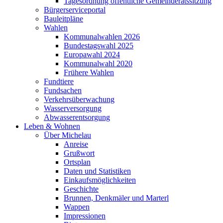
Tagesordnung öffentliche Gemeinderatssitzung
Bürgerserviceportal
Bauleitpläne
Wahlen
Kommunalwahlen 2026
Bundestagswahl 2025
Europawahl 2024
Kommunalwahl 2020
Frühere Wahlen
Fundtiere
Fundsachen
Verkehrsüberwachung
Wasserversorgung
Abwasserentsorgung
Leben & Wohnen
Über Michelau
Anreise
Grußwort
Ortsplan
Daten und Statistiken
Einkaufsmöglichkeiten
Geschichte
Brunnen, Denkmäler und Marterl
Wappen
Impressionen