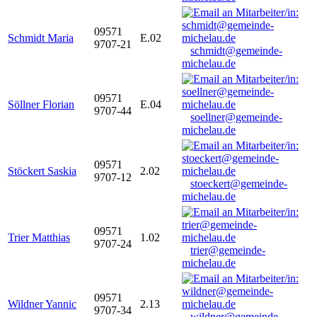
09571
Schmidt Maria
E.02
9707-21
schmidt@gemeinde-
michelau.de
09571
Söllner Florian
E.04
9707-44
soellner@gemeinde-
michelau.de
09571
Stöckert Saskia
2.02
9707-12
stoeckert@gemeinde-
michelau.de
09571
Trier Matthias
1.02
9707-24
trier@gemeinde-
michelau.de
09571
Wildner Yannic
2.13
9707-34
wildner@gemeinde-