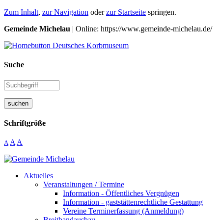
Zum Inhalt
,
zur Navigation
oder
zur Startseite
springen.
Gemeinde Michelau
| Online: https://www.gemeinde-michelau.de/
Suche
suchen
Schriftgröße
A
A
A
Aktuelles
Veranstaltungen / Termine
Information - Öffentliches Vergnügen
Information - gaststättenrechtliche Gestattung
Vereine Terminerfassung (Anmeldung)
Breitbandausbau