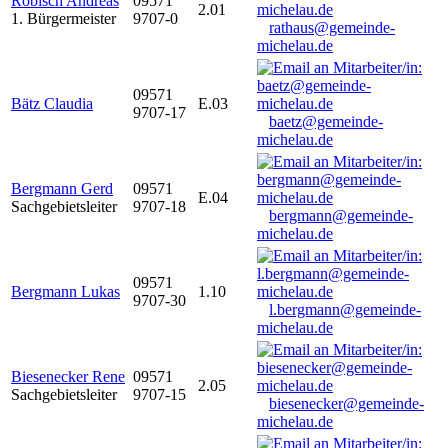
Robisch Andreas
09571
2.01
1. Bürgermeister
9707-0
rathaus@gemeinde-
michelau.de
09571
Bätz Claudia
E.03
9707-17
baetz@gemeinde-
michelau.de
Bergmann Gerd
09571
E.04
Sachgebietsleiter
9707-18
bergmann@gemeinde-
michelau.de
09571
Bergmann Lukas
1.10
9707-30
l.bergmann@gemeinde-
michelau.de
Biesenecker Rene
09571
2.05
Sachgebietsleiter
9707-15
biesenecker@gemeinde-
michelau.de