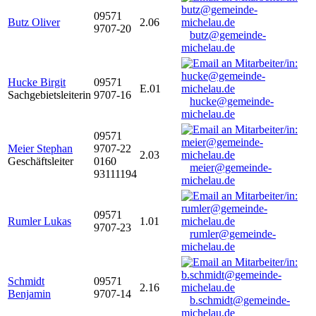
09571
Butz Oliver
2.06
9707-20
butz@gemeinde-
michelau.de
Hucke Birgit
09571
E.01
Sachgebietsleiterin
9707-16
hucke@gemeinde-
michelau.de
09571
Meier Stephan
9707-22
2.03
Geschäftsleiter
0160
meier@gemeinde-
93111194
michelau.de
09571
Rumler Lukas
1.01
9707-23
rumler@gemeinde-
michelau.de
Schmidt
09571
2.16
Benjamin
9707-14
b.schmidt@gemeinde-
michelau.de