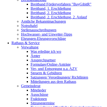
Breitband Förderverfahren "BayGibitR"
Breitband, 1. Erschließung
Breitband, 2. Erschließung
Breitband, 2. Erschließung, 2. Anlauf
Amtliche Bekanntmachungen
Notruftafel
Stellenausschreibungen
Hochwasser- und Unwetter-Tipps
Ehrungen-Ehrungsvorschläge
Rathaus & Service
Verwaltung
Was erledige ich wo
Ämter
Ansprechpartner
Formulare/Online-Anträge
Ver- und Entsorgung u.a. AZV
Steuern & Gebühren
Satzungen/ Verordnungen/ Richtlinien
Mitteilungen aus dem Rathaus
Gemeinderat
Mitglieder
Ausschüsse
Fraktionen
Sitzungstermine