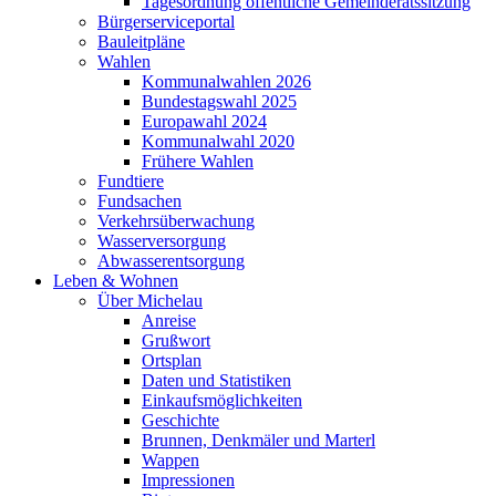
Tagesordnung öffentliche Gemeinderatssitzung
Bürgerserviceportal
Bauleitpläne
Wahlen
Kommunalwahlen 2026
Bundestagswahl 2025
Europawahl 2024
Kommunalwahl 2020
Frühere Wahlen
Fundtiere
Fundsachen
Verkehrsüberwachung
Wasserversorgung
Abwasserentsorgung
Leben & Wohnen
Über Michelau
Anreise
Grußwort
Ortsplan
Daten und Statistiken
Einkaufsmöglichkeiten
Geschichte
Brunnen, Denkmäler und Marterl
Wappen
Impressionen