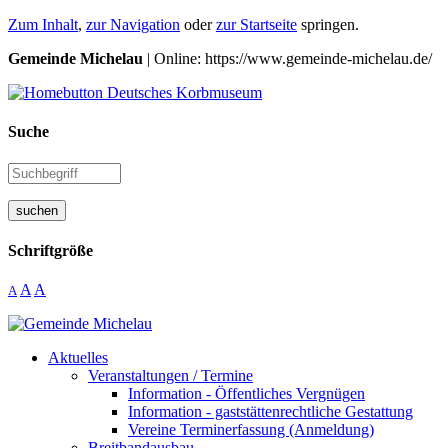
Zum Inhalt
,
zur Navigation
oder
zur Startseite
springen.
Gemeinde Michelau
| Online: https://www.gemeinde-michelau.de/
Suche
suchen
Schriftgröße
A
A
A
Aktuelles
Veranstaltungen / Termine
Information - Öffentliches Vergnügen
Information - gaststättenrechtliche Gestattung
Vereine Terminerfassung (Anmeldung)
Breitbandausbau