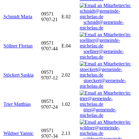
09571
Schmidt Maria
E.02
9707-21
schmidt@gemeinde-
michelau.de
09571
Söllner Florian
E.04
9707-44
soellner@gemeinde-
michelau.de
09571
Stöckert Saskia
2.02
9707-12
stoeckert@gemeinde-
michelau.de
09571
Trier Matthias
1.02
9707-24
trier@gemeinde-
michelau.de
09571
Wildner Yannic
2.13
9707-34
wildner@gemeinde-