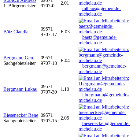
Robisch Andreas
09571
2.01
1. Bürgermeister
9707-0
rathaus@gemeinde-
michelau.de
09571
Bätz Claudia
E.03
9707-17
baetz@gemeinde-
michelau.de
Bergmann Gerd
09571
E.04
Sachgebietsleiter
9707-18
bergmann@gemeinde-
michelau.de
09571
Bergmann Lukas
1.10
9707-30
l.bergmann@gemeinde-
michelau.de
Biesenecker Rene
09571
2.05
Sachgebietsleiter
9707-15
biesenecker@gemeinde-
michelau.de