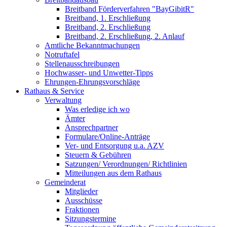
Breitband Förderverfahren "BayGibitR"
Breitband, 1. Erschließung
Breitband, 2. Erschließung
Breitband, 2. Erschließung, 2. Anlauf
Amtliche Bekanntmachungen
Notruftafel
Stellenausschreibungen
Hochwasser- und Unwetter-Tipps
Ehrungen-Ehrungsvorschläge
Rathaus & Service
Verwaltung
Was erledige ich wo
Ämter
Ansprechpartner
Formulare/Online-Anträge
Ver- und Entsorgung u.a. AZV
Steuern & Gebühren
Satzungen/ Verordnungen/ Richtlinien
Mitteilungen aus dem Rathaus
Gemeinderat
Mitglieder
Ausschüsse
Fraktionen
Sitzungstermine