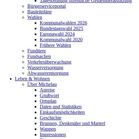
Tagesordnung öffentliche Gemeinderatssitzung
Bürgerserviceportal
Bauleitpläne
Wahlen
Kommunalwahlen 2026
Bundestagswahl 2025
Europawahl 2024
Kommunalwahl 2020
Frühere Wahlen
Fundtiere
Fundsachen
Verkehrsüberwachung
Wasserversorgung
Abwasserentsorgung
Leben & Wohnen
Über Michelau
Anreise
Grußwort
Ortsplan
Daten und Statistiken
Einkaufsmöglichkeiten
Geschichte
Brunnen, Denkmäler und Marterl
Wappen
Impressionen