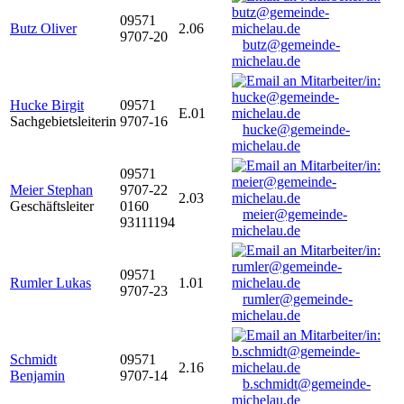
09571
Butz Oliver
2.06
9707-20
butz@gemeinde-
michelau.de
Hucke Birgit
09571
E.01
Sachgebietsleiterin
9707-16
hucke@gemeinde-
michelau.de
09571
Meier Stephan
9707-22
2.03
Geschäftsleiter
0160
meier@gemeinde-
93111194
michelau.de
09571
Rumler Lukas
1.01
9707-23
rumler@gemeinde-
michelau.de
Schmidt
09571
2.16
Benjamin
9707-14
b.schmidt@gemeinde-
michelau.de