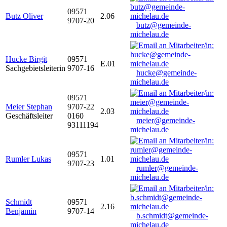
09571
Butz Oliver
2.06
9707-20
butz@gemeinde-
michelau.de
Hucke Birgit
09571
E.01
Sachgebietsleiterin
9707-16
hucke@gemeinde-
michelau.de
09571
Meier Stephan
9707-22
2.03
Geschäftsleiter
0160
meier@gemeinde-
93111194
michelau.de
09571
Rumler Lukas
1.01
9707-23
rumler@gemeinde-
michelau.de
Schmidt
09571
2.16
Benjamin
9707-14
b.schmidt@gemeinde-
michelau.de