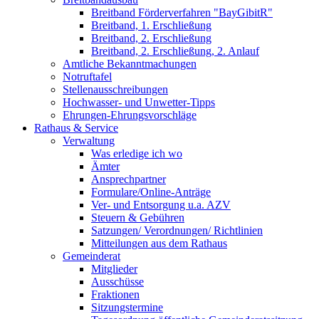
Breitband Förderverfahren "BayGibitR"
Breitband, 1. Erschließung
Breitband, 2. Erschließung
Breitband, 2. Erschließung, 2. Anlauf
Amtliche Bekanntmachungen
Notruftafel
Stellenausschreibungen
Hochwasser- und Unwetter-Tipps
Ehrungen-Ehrungsvorschläge
Rathaus & Service
Verwaltung
Was erledige ich wo
Ämter
Ansprechpartner
Formulare/Online-Anträge
Ver- und Entsorgung u.a. AZV
Steuern & Gebühren
Satzungen/ Verordnungen/ Richtlinien
Mitteilungen aus dem Rathaus
Gemeinderat
Mitglieder
Ausschüsse
Fraktionen
Sitzungstermine