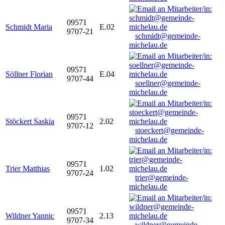
09571
Schmidt Maria
E.02
9707-21
schmidt@gemeinde-
michelau.de
09571
Söllner Florian
E.04
9707-44
soellner@gemeinde-
michelau.de
09571
Stöckert Saskia
2.02
9707-12
stoeckert@gemeinde-
michelau.de
09571
Trier Matthias
1.02
9707-24
trier@gemeinde-
michelau.de
09571
Wildner Yannic
2.13
9707-34
wildner@gemeinde-