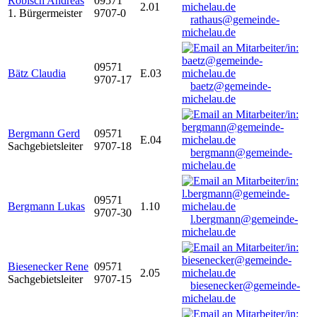
Robisch Andreas
09571
2.01
1. Bürgermeister
9707-0
rathaus@gemeinde-
michelau.de
09571
Bätz Claudia
E.03
9707-17
baetz@gemeinde-
michelau.de
Bergmann Gerd
09571
E.04
Sachgebietsleiter
9707-18
bergmann@gemeinde-
michelau.de
09571
Bergmann Lukas
1.10
9707-30
l.bergmann@gemeinde-
michelau.de
Biesenecker Rene
09571
2.05
Sachgebietsleiter
9707-15
biesenecker@gemeinde-
michelau.de