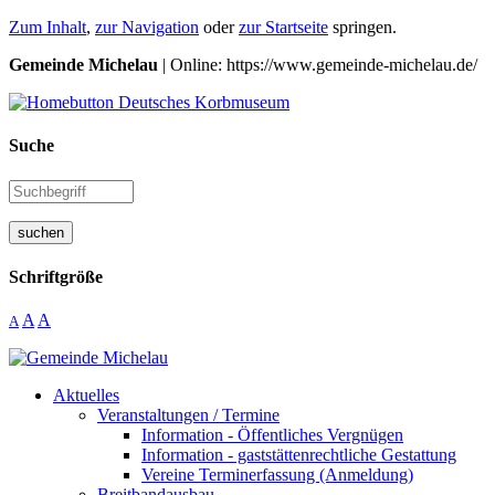
Zum Inhalt
,
zur Navigation
oder
zur Startseite
springen.
Gemeinde Michelau
| Online: https://www.gemeinde-michelau.de/
Suche
suchen
Schriftgröße
A
A
A
Aktuelles
Veranstaltungen / Termine
Information - Öffentliches Vergnügen
Information - gaststättenrechtliche Gestattung
Vereine Terminerfassung (Anmeldung)
Breitbandausbau