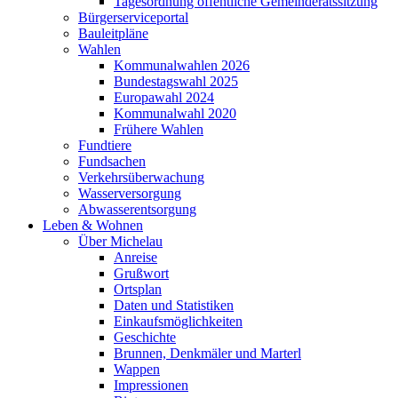
Tagesordnung öffentliche Gemeinderatssitzung
Bürgerserviceportal
Bauleitpläne
Wahlen
Kommunalwahlen 2026
Bundestagswahl 2025
Europawahl 2024
Kommunalwahl 2020
Frühere Wahlen
Fundtiere
Fundsachen
Verkehrsüberwachung
Wasserversorgung
Abwasserentsorgung
Leben & Wohnen
Über Michelau
Anreise
Grußwort
Ortsplan
Daten und Statistiken
Einkaufsmöglichkeiten
Geschichte
Brunnen, Denkmäler und Marterl
Wappen
Impressionen