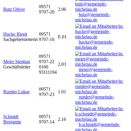
09571
Butz Oliver
2.06
9707-20
butz@gemeinde-
michelau.de
Hucke Birgit
09571
E.01
Sachgebietsleiterin
9707-16
hucke@gemeinde-
michelau.de
09571
Meier Stephan
9707-22
2.03
Geschäftsleiter
0160
meier@gemeinde-
93111194
michelau.de
09571
Rumler Lukas
1.01
9707-23
rumler@gemeinde-
michelau.de
Schmidt
09571
2.16
Benjamin
9707-14
b.schmidt@gemeinde-
michelau.de