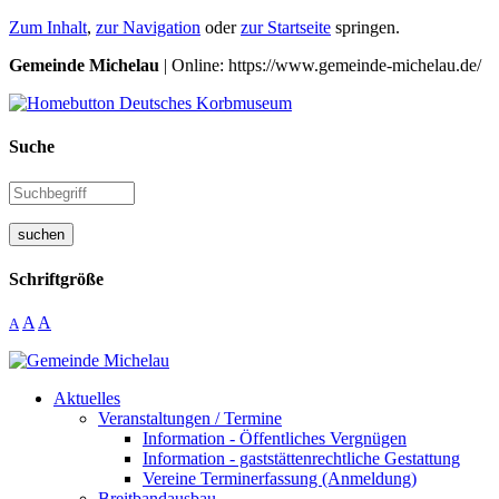
Zum Inhalt
,
zur Navigation
oder
zur Startseite
springen.
Gemeinde Michelau
| Online: https://www.gemeinde-michelau.de/
Suche
suchen
Schriftgröße
A
A
A
Aktuelles
Veranstaltungen / Termine
Information - Öffentliches Vergnügen
Information - gaststättenrechtliche Gestattung
Vereine Terminerfassung (Anmeldung)
Breitbandausbau