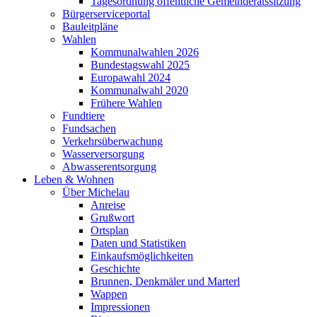
Tagesordnung öffentliche Gemeinderatssitzung
Bürgerserviceportal
Bauleitpläne
Wahlen
Kommunalwahlen 2026
Bundestagswahl 2025
Europawahl 2024
Kommunalwahl 2020
Frühere Wahlen
Fundtiere
Fundsachen
Verkehrsüberwachung
Wasserversorgung
Abwasserentsorgung
Leben & Wohnen
Über Michelau
Anreise
Grußwort
Ortsplan
Daten und Statistiken
Einkaufsmöglichkeiten
Geschichte
Brunnen, Denkmäler und Marterl
Wappen
Impressionen