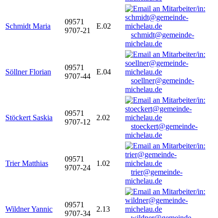
09571
Schmidt Maria
E.02
9707-21
schmidt@gemeinde-
michelau.de
09571
Söllner Florian
E.04
9707-44
soellner@gemeinde-
michelau.de
09571
Stöckert Saskia
2.02
9707-12
stoeckert@gemeinde-
michelau.de
09571
Trier Matthias
1.02
9707-24
trier@gemeinde-
michelau.de
09571
Wildner Yannic
2.13
9707-34
wildner@gemeinde-