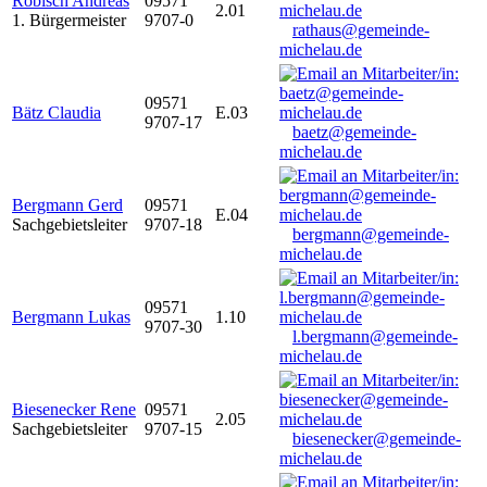
Robisch Andreas
09571
2.01
1. Bürgermeister
9707-0
rathaus@gemeinde-
michelau.de
09571
Bätz Claudia
E.03
9707-17
baetz@gemeinde-
michelau.de
Bergmann Gerd
09571
E.04
Sachgebietsleiter
9707-18
bergmann@gemeinde-
michelau.de
09571
Bergmann Lukas
1.10
9707-30
l.bergmann@gemeinde-
michelau.de
Biesenecker Rene
09571
2.05
Sachgebietsleiter
9707-15
biesenecker@gemeinde-
michelau.de