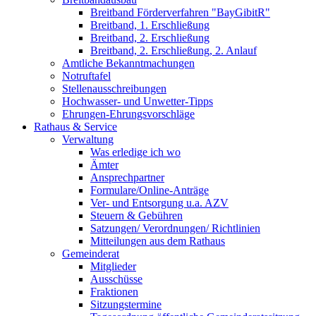
Breitband Förderverfahren "BayGibitR"
Breitband, 1. Erschließung
Breitband, 2. Erschließung
Breitband, 2. Erschließung, 2. Anlauf
Amtliche Bekanntmachungen
Notruftafel
Stellenausschreibungen
Hochwasser- und Unwetter-Tipps
Ehrungen-Ehrungsvorschläge
Rathaus & Service
Verwaltung
Was erledige ich wo
Ämter
Ansprechpartner
Formulare/Online-Anträge
Ver- und Entsorgung u.a. AZV
Steuern & Gebühren
Satzungen/ Verordnungen/ Richtlinien
Mitteilungen aus dem Rathaus
Gemeinderat
Mitglieder
Ausschüsse
Fraktionen
Sitzungstermine