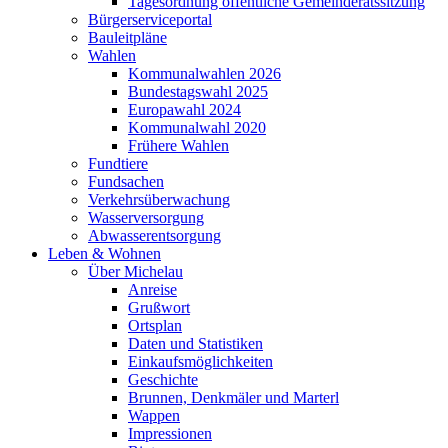
Tagesordnung öffentliche Gemeinderatssitzung
Bürgerserviceportal
Bauleitpläne
Wahlen
Kommunalwahlen 2026
Bundestagswahl 2025
Europawahl 2024
Kommunalwahl 2020
Frühere Wahlen
Fundtiere
Fundsachen
Verkehrsüberwachung
Wasserversorgung
Abwasserentsorgung
Leben & Wohnen
Über Michelau
Anreise
Grußwort
Ortsplan
Daten und Statistiken
Einkaufsmöglichkeiten
Geschichte
Brunnen, Denkmäler und Marterl
Wappen
Impressionen