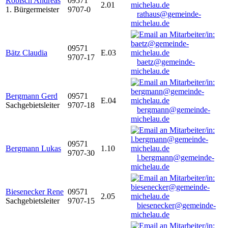
Robisch Andreas
09571
2.01
1. Bürgermeister
9707-0
rathaus@gemeinde-
michelau.de
09571
Bätz Claudia
E.03
9707-17
baetz@gemeinde-
michelau.de
Bergmann Gerd
09571
E.04
Sachgebietsleiter
9707-18
bergmann@gemeinde-
michelau.de
09571
Bergmann Lukas
1.10
9707-30
l.bergmann@gemeinde-
michelau.de
Biesenecker Rene
09571
2.05
Sachgebietsleiter
9707-15
biesenecker@gemeinde-
michelau.de