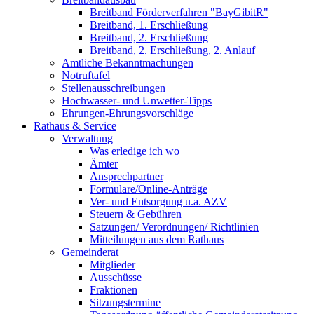
Breitband Förderverfahren "BayGibitR"
Breitband, 1. Erschließung
Breitband, 2. Erschließung
Breitband, 2. Erschließung, 2. Anlauf
Amtliche Bekanntmachungen
Notruftafel
Stellenausschreibungen
Hochwasser- und Unwetter-Tipps
Ehrungen-Ehrungsvorschläge
Rathaus & Service
Verwaltung
Was erledige ich wo
Ämter
Ansprechpartner
Formulare/Online-Anträge
Ver- und Entsorgung u.a. AZV
Steuern & Gebühren
Satzungen/ Verordnungen/ Richtlinien
Mitteilungen aus dem Rathaus
Gemeinderat
Mitglieder
Ausschüsse
Fraktionen
Sitzungstermine