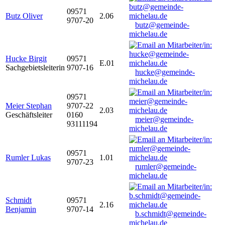
09571
Butz Oliver
2.06
9707-20
butz@gemeinde-
michelau.de
Hucke Birgit
09571
E.01
Sachgebietsleiterin
9707-16
hucke@gemeinde-
michelau.de
09571
Meier Stephan
9707-22
2.03
Geschäftsleiter
0160
meier@gemeinde-
93111194
michelau.de
09571
Rumler Lukas
1.01
9707-23
rumler@gemeinde-
michelau.de
Schmidt
09571
2.16
Benjamin
9707-14
b.schmidt@gemeinde-
michelau.de