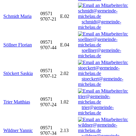
09571
Schmidt Maria
E.02
9707-21
schmidt@gemeinde-
michelau.de
09571
Söllner Florian
E.04
9707-44
soellner@gemeinde-
michelau.de
09571
Stöckert Saskia
2.02
9707-12
stoeckert@gemeinde-
michelau.de
09571
Trier Matthias
1.02
9707-24
trier@gemeinde-
michelau.de
09571
Wildner Yannic
2.13
9707-34
wildner@gemeinde-