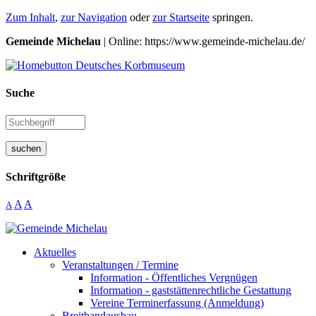
Zum Inhalt
,
zur Navigation
oder
zur Startseite
springen.
Gemeinde Michelau
| Online: https://www.gemeinde-michelau.de/
Suche
suchen
Schriftgröße
A
A
A
Aktuelles
Veranstaltungen / Termine
Information - Öffentliches Vergnügen
Information - gaststättenrechtliche Gestattung
Vereine Terminerfassung (Anmeldung)
Breitbandausbau