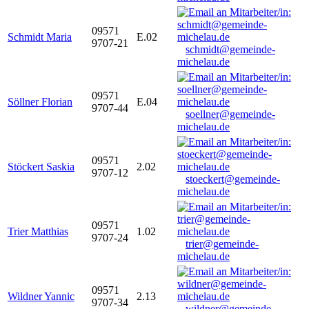
09571
Schmidt Maria
E.02
9707-21
schmidt@gemeinde-
michelau.de
09571
Söllner Florian
E.04
9707-44
soellner@gemeinde-
michelau.de
09571
Stöckert Saskia
2.02
9707-12
stoeckert@gemeinde-
michelau.de
09571
Trier Matthias
1.02
9707-24
trier@gemeinde-
michelau.de
09571
Wildner Yannic
2.13
9707-34
wildner@gemeinde-