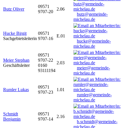
09571
Butz Oliver
2.06
9707-20
butz@gemeinde-
michelau.de
Hucke Birgit
09571
E.01
Sachgebietsleiterin
9707-16
hucke@gemeinde-
michelau.de
09571
Meier Stephan
9707-22
2.03
Geschäftsleiter
0160
meier@gemeinde-
93111194
michelau.de
09571
Rumler Lukas
1.01
9707-23
rumler@gemeinde-
michelau.de
Schmidt
09571
2.16
Benjamin
9707-14
b.schmidt@gemeinde-
michelau.de