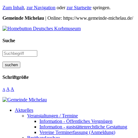
Zum Inhalt
,
zur Navigation
oder
zur Startseite
springen.
Gemeinde Michelau
| Online: https://www.gemeinde-michelau.de/
Suche
suchen
Schriftgröße
A
A
A
Aktuelles
Veranstaltungen / Termine
Information - Öffentliches Vergnügen
Information - gaststättenrechtliche Gestattung
Vereine Terminerfassung (Anmeldung)
Breitbandausbau