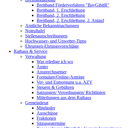
Breitband Förderverfahren "BayGibitR"
Breitband, 1. Erschließung
Breitband, 2. Erschließung
Breitband, 2. Erschließung, 2. Anlauf
Amtliche Bekanntmachungen
Notruftafel
Stellenausschreibungen
Hochwasser- und Unwetter-Tipps
Ehrungen-Ehrungsvorschläge
Rathaus & Service
Verwaltung
Was erledige ich wo
Ämter
Ansprechpartner
Formulare/Online-Anträge
Ver- und Entsorgung u.a. AZV
Steuern & Gebühren
Satzungen/ Verordnungen/ Richtlinien
Mitteilungen aus dem Rathaus
Gemeinderat
Mitglieder
Ausschüsse
Fraktionen
Sitzungstermine