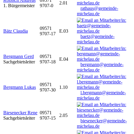
Robisch Andreas
09571
2.01
1. Bürgermeister
9707-0
rathaus@gemeinde-
michelau.de
09571
Bätz Claudia
E.03
9707-17
baetz@gemeinde-
michelau.de
Bergmann Gerd
09571
E.04
Sachgebietsleiter
9707-18
bergmann@gemeinde-
michelau.de
09571
Bergmann Lukas
1.10
9707-30
l.bergmann@gemeinde-
michelau.de
Biesenecker Rene
09571
2.05
Sachgebietsleiter
9707-15
biesenecker@gemeinde-
michelau.de