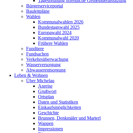
Tagesordnung öffentliche Gemeinderatssitzung
Bürgerserviceportal
Bauleitpläne
Wahlen
Kommunalwahlen 2026
Bundestagswahl 2025
Europawahl 2024
Kommunalwahl 2020
Frühere Wahlen
Fundtiere
Fundsachen
Verkehrsüberwachung
Wasserversorgung
Abwasserentsorgung
Leben & Wohnen
Über Michelau
Anreise
Grußwort
Ortsplan
Daten und Statistiken
Einkaufsmöglichkeiten
Geschichte
Brunnen, Denkmäler und Marterl
Wappen
Impressionen