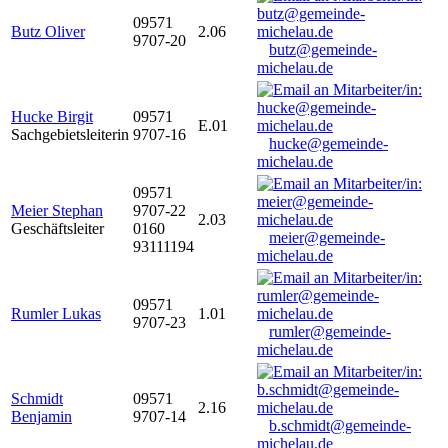
09571
Butz Oliver
2.06
9707-20
butz@gemeinde-
michelau.de
Hucke Birgit
09571
E.01
Sachgebietsleiterin
9707-16
hucke@gemeinde-
michelau.de
09571
Meier Stephan
9707-22
2.03
Geschäftsleiter
0160
meier@gemeinde-
93111194
michelau.de
09571
Rumler Lukas
1.01
9707-23
rumler@gemeinde-
michelau.de
Schmidt
09571
2.16
Benjamin
9707-14
b.schmidt@gemeinde-
michelau.de