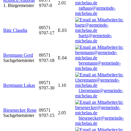
Robisch Andreas
09571
2.01
1. Bürgermeister
9707-0
rathaus@gemeinde-
michelau.de
09571
Bätz Claudia
E.03
9707-17
baetz@gemeinde-
michelau.de
Bergmann Gerd
09571
E.04
Sachgebietsleiter
9707-18
bergmann@gemeinde-
michelau.de
09571
Bergmann Lukas
1.10
9707-30
l.bergmann@gemeinde-
michelau.de
Biesenecker Rene
09571
2.05
Sachgebietsleiter
9707-15
biesenecker@gemeinde-
michelau.de