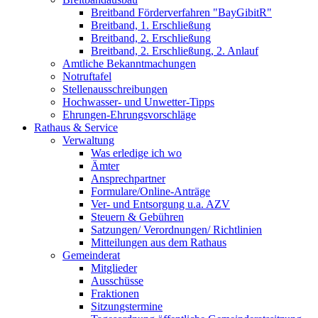
Breitband Förderverfahren "BayGibitR"
Breitband, 1. Erschließung
Breitband, 2. Erschließung
Breitband, 2. Erschließung, 2. Anlauf
Amtliche Bekanntmachungen
Notruftafel
Stellenausschreibungen
Hochwasser- und Unwetter-Tipps
Ehrungen-Ehrungsvorschläge
Rathaus & Service
Verwaltung
Was erledige ich wo
Ämter
Ansprechpartner
Formulare/Online-Anträge
Ver- und Entsorgung u.a. AZV
Steuern & Gebühren
Satzungen/ Verordnungen/ Richtlinien
Mitteilungen aus dem Rathaus
Gemeinderat
Mitglieder
Ausschüsse
Fraktionen
Sitzungstermine