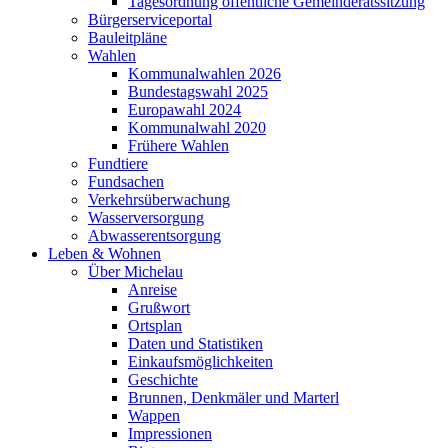
Tagesordnung öffentliche Gemeinderatssitzung
Bürgerserviceportal
Bauleitpläne
Wahlen
Kommunalwahlen 2026
Bundestagswahl 2025
Europawahl 2024
Kommunalwahl 2020
Frühere Wahlen
Fundtiere
Fundsachen
Verkehrsüberwachung
Wasserversorgung
Abwasserentsorgung
Leben & Wohnen
Über Michelau
Anreise
Grußwort
Ortsplan
Daten und Statistiken
Einkaufsmöglichkeiten
Geschichte
Brunnen, Denkmäler und Marterl
Wappen
Impressionen