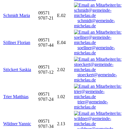
09571
Schmidt Maria
E.02
9707-21
schmidt@gemeinde-
michelau.de
09571
Söllner Florian
E.04
9707-44
soellner@gemeinde-
michelau.de
09571
Stöckert Saskia
2.02
9707-12
stoeckert@gemeinde-
michelau.de
09571
Trier Matthias
1.02
9707-24
trier@gemeinde-
michelau.de
09571
Wildner Yannic
2.13
9707-34
wildner@gemeinde-