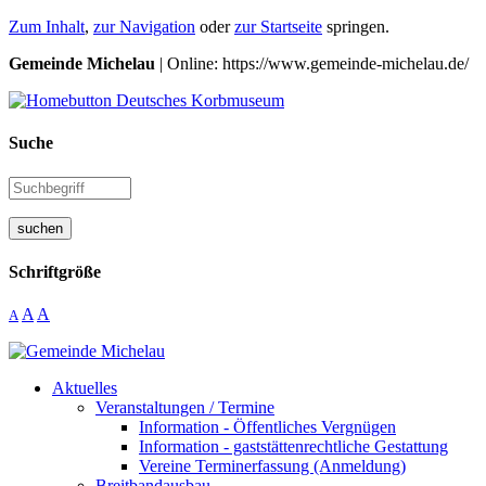
Zum Inhalt
,
zur Navigation
oder
zur Startseite
springen.
Gemeinde Michelau
| Online: https://www.gemeinde-michelau.de/
Suche
suchen
Schriftgröße
A
A
A
Aktuelles
Veranstaltungen / Termine
Information - Öffentliches Vergnügen
Information - gaststättenrechtliche Gestattung
Vereine Terminerfassung (Anmeldung)
Breitbandausbau