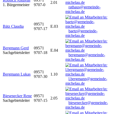
Robisch Andreas
09571
2.01
1. Bürgermeister
9707-0
rathaus@gemeinde-
michelau.de
09571
Bätz Claudia
E.03
9707-17
baetz@gemeinde-
michelau.de
Bergmann Gerd
09571
E.04
Sachgebietsleiter
9707-18
bergmann@gemeinde-
michelau.de
09571
Bergmann Lukas
1.10
9707-30
l.bergmann@gemeinde-
michelau.de
Biesenecker Rene
09571
2.05
Sachgebietsleiter
9707-15
biesenecker@gemeinde-
michelau.de