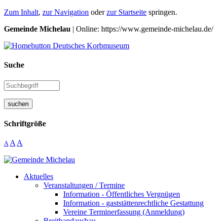
Zum Inhalt
,
zur Navigation
oder
zur Startseite
springen.
Gemeinde Michelau
| Online: https://www.gemeinde-michelau.de/
Suche
suchen
Schriftgröße
A
A
A
Aktuelles
Veranstaltungen / Termine
Information - Öffentliches Vergnügen
Information - gaststättenrechtliche Gestattung
Vereine Terminerfassung (Anmeldung)
Breitbandausbau