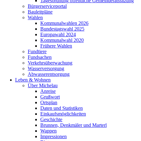
Tagesordnung öffentliche Gemeinderatssitzung
Bürgerserviceportal
Bauleitpläne
Wahlen
Kommunalwahlen 2026
Bundestagswahl 2025
Europawahl 2024
Kommunalwahl 2020
Frühere Wahlen
Fundtiere
Fundsachen
Verkehrsüberwachung
Wasserversorgung
Abwasserentsorgung
Leben & Wohnen
Über Michelau
Anreise
Grußwort
Ortsplan
Daten und Statistiken
Einkaufsmöglichkeiten
Geschichte
Brunnen, Denkmäler und Marterl
Wappen
Impressionen