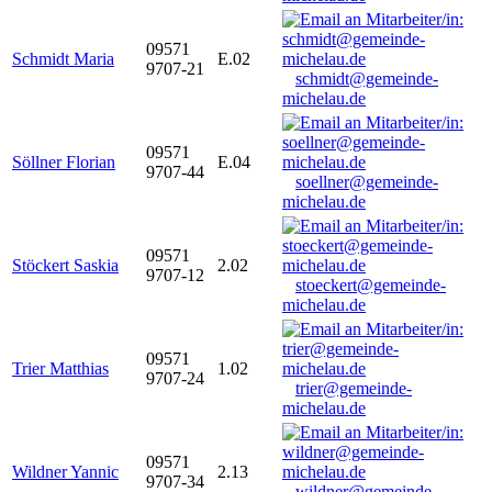
09571
Schmidt Maria
E.02
9707-21
schmidt@gemeinde-
michelau.de
09571
Söllner Florian
E.04
9707-44
soellner@gemeinde-
michelau.de
09571
Stöckert Saskia
2.02
9707-12
stoeckert@gemeinde-
michelau.de
09571
Trier Matthias
1.02
9707-24
trier@gemeinde-
michelau.de
09571
Wildner Yannic
2.13
9707-34
wildner@gemeinde-