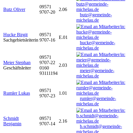
09571
Butz Oliver
2.06
9707-20
butz@gemeinde-
michelau.de
Hucke Birgit
09571
E.01
Sachgebietsleiterin
9707-16
hucke@gemeinde-
michelau.de
09571
Meier Stephan
9707-22
2.03
Geschäftsleiter
0160
meier@gemeinde-
93111194
michelau.de
09571
Rumler Lukas
1.01
9707-23
rumler@gemeinde-
michelau.de
Schmidt
09571
2.16
Benjamin
9707-14
b.schmidt@gemeinde-
michelau.de