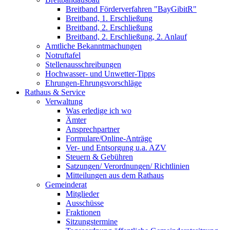
Breitband Förderverfahren "BayGibitR"
Breitband, 1. Erschließung
Breitband, 2. Erschließung
Breitband, 2. Erschließung, 2. Anlauf
Amtliche Bekanntmachungen
Notruftafel
Stellenausschreibungen
Hochwasser- und Unwetter-Tipps
Ehrungen-Ehrungsvorschläge
Rathaus & Service
Verwaltung
Was erledige ich wo
Ämter
Ansprechpartner
Formulare/Online-Anträge
Ver- und Entsorgung u.a. AZV
Steuern & Gebühren
Satzungen/ Verordnungen/ Richtlinien
Mitteilungen aus dem Rathaus
Gemeinderat
Mitglieder
Ausschüsse
Fraktionen
Sitzungstermine