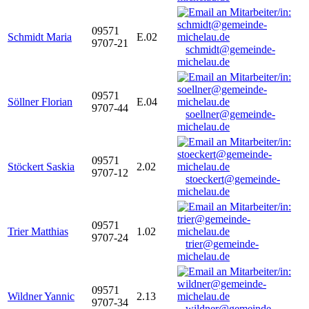
09571
Schmidt Maria
E.02
9707-21
schmidt@gemeinde-
michelau.de
09571
Söllner Florian
E.04
9707-44
soellner@gemeinde-
michelau.de
09571
Stöckert Saskia
2.02
9707-12
stoeckert@gemeinde-
michelau.de
09571
Trier Matthias
1.02
9707-24
trier@gemeinde-
michelau.de
09571
Wildner Yannic
2.13
9707-34
wildner@gemeinde-