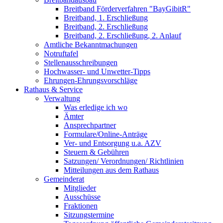
Breitband Förderverfahren "BayGibitR"
Breitband, 1. Erschließung
Breitband, 2. Erschließung
Breitband, 2. Erschließung, 2. Anlauf
Amtliche Bekanntmachungen
Notruftafel
Stellenausschreibungen
Hochwasser- und Unwetter-Tipps
Ehrungen-Ehrungsvorschläge
Rathaus & Service
Verwaltung
Was erledige ich wo
Ämter
Ansprechpartner
Formulare/Online-Anträge
Ver- und Entsorgung u.a. AZV
Steuern & Gebühren
Satzungen/ Verordnungen/ Richtlinien
Mitteilungen aus dem Rathaus
Gemeinderat
Mitglieder
Ausschüsse
Fraktionen
Sitzungstermine