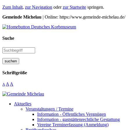
Zum Inhalt
,
zur Navigation
oder
zur Startseite
springen.
Gemeinde Michelau
| Online: https://www.gemeinde-michelau.de/
Suche
suchen
Schriftgröße
A
A
A
Aktuelles
Veranstaltungen / Termine
Information - Öffentliches Vergnügen
Information - gaststättenrechtliche Gestattung
Vereine Terminerfassung (Anmeldung)
Breitbandausbau