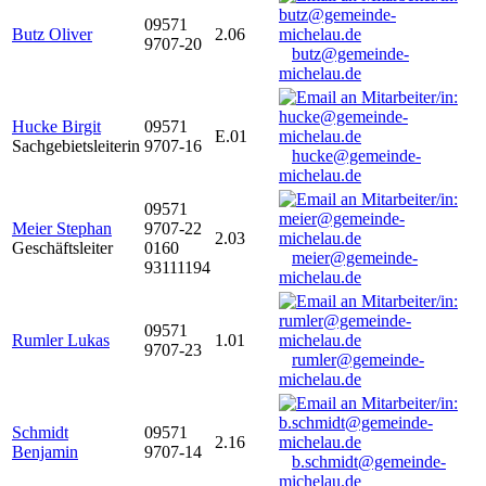
09571
Butz Oliver
2.06
9707-20
butz@gemeinde-
michelau.de
Hucke Birgit
09571
E.01
Sachgebietsleiterin
9707-16
hucke@gemeinde-
michelau.de
09571
Meier Stephan
9707-22
2.03
Geschäftsleiter
0160
meier@gemeinde-
93111194
michelau.de
09571
Rumler Lukas
1.01
9707-23
rumler@gemeinde-
michelau.de
Schmidt
09571
2.16
Benjamin
9707-14
b.schmidt@gemeinde-
michelau.de