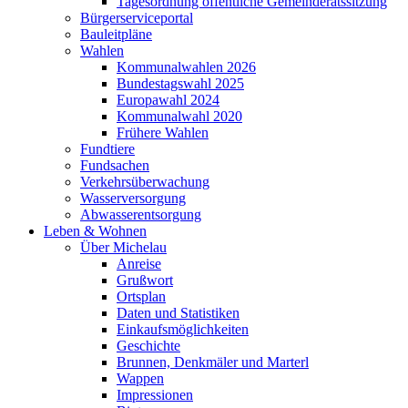
Tagesordnung öffentliche Gemeinderatssitzung
Bürgerserviceportal
Bauleitpläne
Wahlen
Kommunalwahlen 2026
Bundestagswahl 2025
Europawahl 2024
Kommunalwahl 2020
Frühere Wahlen
Fundtiere
Fundsachen
Verkehrsüberwachung
Wasserversorgung
Abwasserentsorgung
Leben & Wohnen
Über Michelau
Anreise
Grußwort
Ortsplan
Daten und Statistiken
Einkaufsmöglichkeiten
Geschichte
Brunnen, Denkmäler und Marterl
Wappen
Impressionen