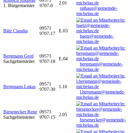
Robisch Andreas
09571
2.01
1. Bürgermeister
9707-0
rathaus@gemeinde-
michelau.de
09571
Bätz Claudia
E.03
9707-17
baetz@gemeinde-
michelau.de
Bergmann Gerd
09571
E.04
Sachgebietsleiter
9707-18
bergmann@gemeinde-
michelau.de
09571
Bergmann Lukas
1.10
9707-30
l.bergmann@gemeinde-
michelau.de
Biesenecker Rene
09571
2.05
Sachgebietsleiter
9707-15
biesenecker@gemeinde-
michelau.de