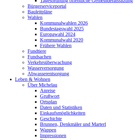
Tagesordnung öffentliche Gemeinderatssitzung
Bürgerserviceportal
Bauleitpläne
Wahlen
Kommunalwahlen 2026
Bundestagswahl 2025
Europawahl 2024
Kommunalwahl 2020
Frühere Wahlen
Fundtiere
Fundsachen
Verkehrsüberwachung
Wasserversorgung
Abwasserentsorgung
Leben & Wohnen
Über Michelau
Anreise
Grußwort
Ortsplan
Daten und Statistiken
Einkaufsmöglichkeiten
Geschichte
Brunnen, Denkmäler und Marterl
Wappen
Impressionen