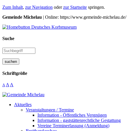
Zum Inhalt
,
zur Navigation
oder
zur Startseite
springen.
Gemeinde Michelau
| Online: https://www.gemeinde-michelau.de/
Suche
suchen
Schriftgröße
A
A
A
Aktuelles
Veranstaltungen / Termine
Information - Öffentliches Vergnügen
Information - gaststättenrechtliche Gestattung
Vereine Terminerfassung (Anmeldung)
Breitbandausbau