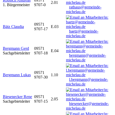
Robisch Andreas
09571
2.01
1. Bürgermeister
9707-0
rathaus@gemeinde-
michelau.de
09571
Bätz Claudia
E.03
9707-17
baetz@gemeinde-
michelau.de
Bergmann Gerd
09571
E.04
Sachgebietsleiter
9707-18
bergmann@gemeinde-
michelau.de
09571
Bergmann Lukas
1.10
9707-30
l.bergmann@gemeinde-
michelau.de
Biesenecker Rene
09571
2.05
Sachgebietsleiter
9707-15
biesenecker@gemeinde-
michelau.de