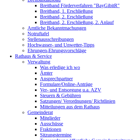
Breitband Förderverfahren "BayGibitR"
Breitband, 1. Erschließung
Breitband, 2. Erschließung
Breitband, 2. Erschließung, 2. Anlauf
Amtliche Bekanntmachungen
Notruftafel
Stellenausschreibungen
Hochwasser- und Unwetter-Tipps
Ehrungen-Ehrungsvorschläge
Rathaus & Service
Verwaltung
Was erledige ich wo
Ämter
Ansprechpartner
Formulare/Online-Anträge
Ver- und Entsorgung u.a. AZV
Steuern & Gebühren
Satzungen/ Verordnungen/ Richtlinien
Mitteilungen aus dem Rathaus
Gemeinderat
Mitglieder
Ausschüsse
Fraktionen
Sitzungstermine