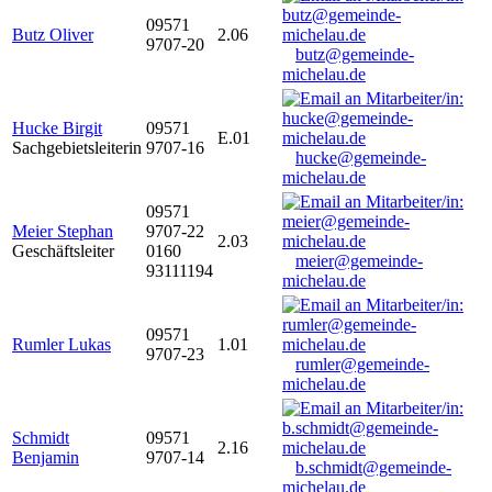
09571
Butz Oliver
2.06
9707-20
butz@gemeinde-
michelau.de
Hucke Birgit
09571
E.01
Sachgebietsleiterin
9707-16
hucke@gemeinde-
michelau.de
09571
Meier Stephan
9707-22
2.03
Geschäftsleiter
0160
meier@gemeinde-
93111194
michelau.de
09571
Rumler Lukas
1.01
9707-23
rumler@gemeinde-
michelau.de
Schmidt
09571
2.16
Benjamin
9707-14
b.schmidt@gemeinde-
michelau.de