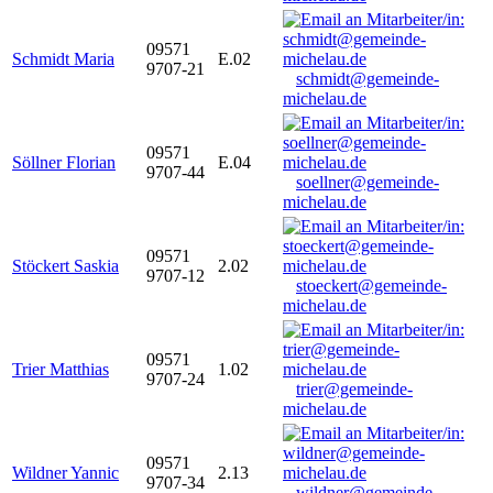
09571
Schmidt Maria
E.02
9707-21
schmidt@gemeinde-
michelau.de
09571
Söllner Florian
E.04
9707-44
soellner@gemeinde-
michelau.de
09571
Stöckert Saskia
2.02
9707-12
stoeckert@gemeinde-
michelau.de
09571
Trier Matthias
1.02
9707-24
trier@gemeinde-
michelau.de
09571
Wildner Yannic
2.13
9707-34
wildner@gemeinde-