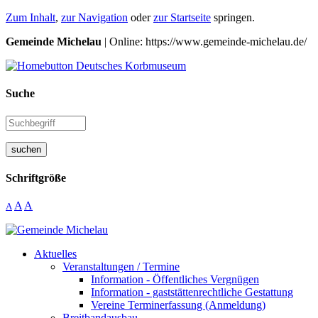
Zum Inhalt
,
zur Navigation
oder
zur Startseite
springen.
Gemeinde Michelau
| Online: https://www.gemeinde-michelau.de/
Suche
suchen
Schriftgröße
A
A
A
Aktuelles
Veranstaltungen / Termine
Information - Öffentliches Vergnügen
Information - gaststättenrechtliche Gestattung
Vereine Terminerfassung (Anmeldung)
Breitbandausbau