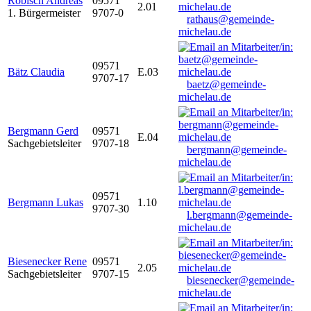
Robisch Andreas
09571
2.01
1. Bürgermeister
9707-0
rathaus@gemeinde-
michelau.de
09571
Bätz Claudia
E.03
9707-17
baetz@gemeinde-
michelau.de
Bergmann Gerd
09571
E.04
Sachgebietsleiter
9707-18
bergmann@gemeinde-
michelau.de
09571
Bergmann Lukas
1.10
9707-30
l.bergmann@gemeinde-
michelau.de
Biesenecker Rene
09571
2.05
Sachgebietsleiter
9707-15
biesenecker@gemeinde-
michelau.de