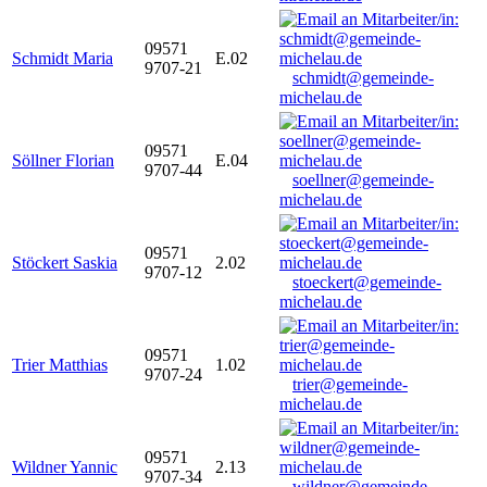
09571
Schmidt Maria
E.02
9707-21
schmidt@gemeinde-
michelau.de
09571
Söllner Florian
E.04
9707-44
soellner@gemeinde-
michelau.de
09571
Stöckert Saskia
2.02
9707-12
stoeckert@gemeinde-
michelau.de
09571
Trier Matthias
1.02
9707-24
trier@gemeinde-
michelau.de
09571
Wildner Yannic
2.13
9707-34
wildner@gemeinde-