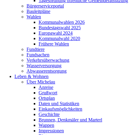
Tagesordnung öffentliche Gemeinderatssitzung
Bürgerserviceportal
Bauleitpläne
Wahlen
Kommunalwahlen 2026
Bundestagswahl 2025
Europawahl 2024
Kommunalwahl 2020
Frühere Wahlen
Fundtiere
Fundsachen
Verkehrsüberwachung
Wasserversorgung
Abwasserentsorgung
Leben & Wohnen
Über Michelau
Anreise
Grußwort
Ortsplan
Daten und Statistiken
Einkaufsmöglichkeiten
Geschichte
Brunnen, Denkmäler und Marterl
Wappen
Impressionen