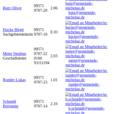
09571
Butz Oliver
2.06
9707-20
butz@gemeinde-
michelau.de
Hucke Birgit
09571
E.01
Sachgebietsleiterin
9707-16
hucke@gemeinde-
michelau.de
09571
Meier Stephan
9707-22
2.03
Geschäftsleiter
0160
meier@gemeinde-
93111194
michelau.de
09571
Rumler Lukas
1.01
9707-23
rumler@gemeinde-
michelau.de
Schmidt
09571
2.16
Benjamin
9707-14
b.schmidt@gemeinde-
michelau.de