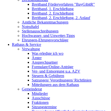
Breitband Förderverfahren "BayGibitR"
Breitband, 1. Erschließung
Breitband, 2. Erschließung
Breitband, 2. Erschließung, 2. Anlauf
Amtliche Bekanntmachungen
Notruftafel
Stellenausschreibungen
Hochwasser- und Unwetter-Tipps
Ehrungen-Ehrungsvorschläge
Rathaus & Service
Verwaltung
Was erledige ich wo
Ämter
Ansprechpartner
Formulare/Online-Anträge
Ver- und Entsorgung u.a. AZV
Steuern & Gebühren
Satzungen/ Verordnungen/ Richtlinien
Mitteilungen aus dem Rathaus
Gemeinderat
Mitglieder
Ausschüsse
Fraktionen
Sitzungstermine