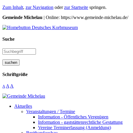
Zum Inhalt
,
zur Navigation
oder
zur Startseite
springen.
Gemeinde Michelau
| Online: https://www.gemeinde-michelau.de/
Suche
suchen
Schriftgröße
A
A
A
Aktuelles
Veranstaltungen / Termine
Information - Öffentliches Vergnügen
Information - gaststättenrechtliche Gestattung
Vereine Terminerfassung (Anmeldung)
Breitbandausbau