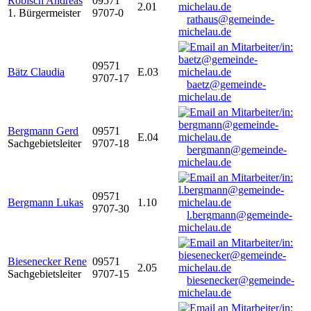
Robisch Andreas
09571
2.01
1. Bürgermeister
9707-0
rathaus@gemeinde-
michelau.de
09571
Bätz Claudia
E.03
9707-17
baetz@gemeinde-
michelau.de
Bergmann Gerd
09571
E.04
Sachgebietsleiter
9707-18
bergmann@gemeinde-
michelau.de
09571
Bergmann Lukas
1.10
9707-30
l.bergmann@gemeinde-
michelau.de
Biesenecker Rene
09571
2.05
Sachgebietsleiter
9707-15
biesenecker@gemeinde-
michelau.de