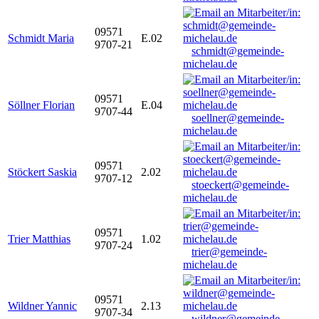
09571
Schmidt Maria
E.02
9707-21
schmidt@gemeinde-
michelau.de
09571
Söllner Florian
E.04
9707-44
soellner@gemeinde-
michelau.de
09571
Stöckert Saskia
2.02
9707-12
stoeckert@gemeinde-
michelau.de
09571
Trier Matthias
1.02
9707-24
trier@gemeinde-
michelau.de
09571
Wildner Yannic
2.13
9707-34
wildner@gemeinde-