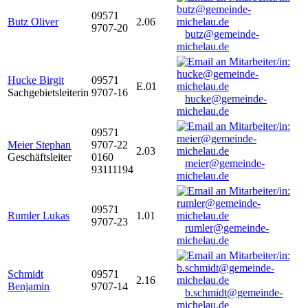
09571
Butz Oliver
2.06
9707-20
butz@gemeinde-
michelau.de
Hucke Birgit
09571
E.01
Sachgebietsleiterin
9707-16
hucke@gemeinde-
michelau.de
09571
Meier Stephan
9707-22
2.03
Geschäftsleiter
0160
meier@gemeinde-
93111194
michelau.de
09571
Rumler Lukas
1.01
9707-23
rumler@gemeinde-
michelau.de
Schmidt
09571
2.16
Benjamin
9707-14
b.schmidt@gemeinde-
michelau.de