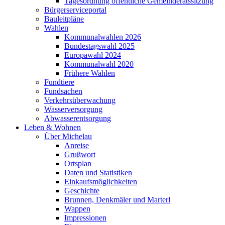
Tagesordnung öffentliche Gemeinderatssitzung
Bürgerserviceportal
Bauleitpläne
Wahlen
Kommunalwahlen 2026
Bundestagswahl 2025
Europawahl 2024
Kommunalwahl 2020
Frühere Wahlen
Fundtiere
Fundsachen
Verkehrsüberwachung
Wasserversorgung
Abwasserentsorgung
Leben & Wohnen
Über Michelau
Anreise
Grußwort
Ortsplan
Daten und Statistiken
Einkaufsmöglichkeiten
Geschichte
Brunnen, Denkmäler und Marterl
Wappen
Impressionen