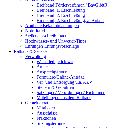
Breitband Förderverfahren "BayGibitR"
Breitband, 1. Erschließung
Breitband, 2. Erschließung
Breitband, 2. Erschließung, 2. Anlauf
Amtliche Bekanntmachungen
Notruftafel
Stellenausschreibungen
Hochwasser- und Unwetter-Tipps
Ehrungen-Ehrungsvorschläge
Rathaus & Service
Verwaltung
Was erledige ich wo
Ämter
Ansprechpartner
Formulare/Online-Anträge
Ver- und Entsorgung u.a. AZV
Steuern & Gebühren
Satzungen/ Verordnungen/ Richtlinien
Mitteilungen aus dem Rathaus
Gemeinderat
Mitglieder
Ausschüsse
Fraktionen
Sitzungstermine