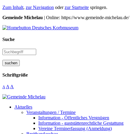
Zum Inhalt
,
zur Navigation
oder
zur Startseite
springen.
Gemeinde Michelau
| Online: https://www.gemeinde-michelau.de/
Suche
suchen
Schriftgröße
A
A
A
Aktuelles
Veranstaltungen / Termine
Information - Öffentliches Vergnügen
Information - gaststättenrechtliche Gestattung
Vereine Terminerfassung (Anmeldung)
Breitbandausbau