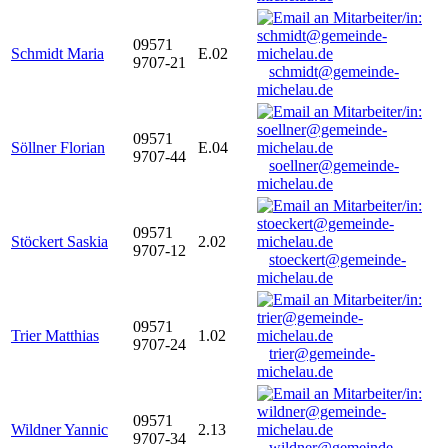
09571
Schmidt Maria
E.02
9707-21
schmidt@gemeinde-
michelau.de
09571
Söllner Florian
E.04
9707-44
soellner@gemeinde-
michelau.de
09571
Stöckert Saskia
2.02
9707-12
stoeckert@gemeinde-
michelau.de
09571
Trier Matthias
1.02
9707-24
trier@gemeinde-
michelau.de
09571
Wildner Yannic
2.13
9707-34
wildner@gemeinde-