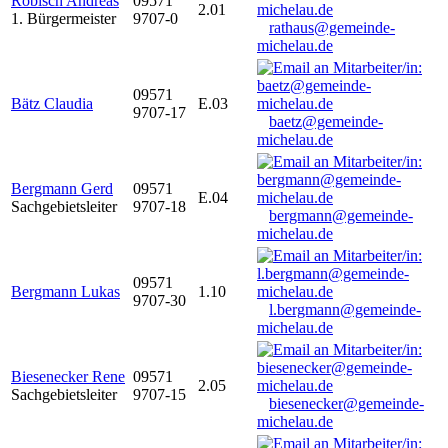
Robisch Andreas
09571
2.01
1. Bürgermeister
9707-0
rathaus@gemeinde-
michelau.de
09571
Bätz Claudia
E.03
9707-17
baetz@gemeinde-
michelau.de
Bergmann Gerd
09571
E.04
Sachgebietsleiter
9707-18
bergmann@gemeinde-
michelau.de
09571
Bergmann Lukas
1.10
9707-30
l.bergmann@gemeinde-
michelau.de
Biesenecker Rene
09571
2.05
Sachgebietsleiter
9707-15
biesenecker@gemeinde-
michelau.de