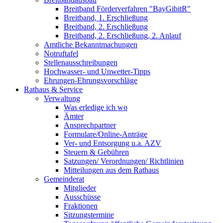
Breitband Förderverfahren "BayGibitR"
Breitband, 1. Erschließung
Breitband, 2. Erschließung
Breitband, 2. Erschließung, 2. Anlauf
Amtliche Bekanntmachungen
Notruftafel
Stellenausschreibungen
Hochwasser- und Unwetter-Tipps
Ehrungen-Ehrungsvorschläge
Rathaus & Service
Verwaltung
Was erledige ich wo
Ämter
Ansprechpartner
Formulare/Online-Anträge
Ver- und Entsorgung u.a. AZV
Steuern & Gebühren
Satzungen/ Verordnungen/ Richtlinien
Mitteilungen aus dem Rathaus
Gemeinderat
Mitglieder
Ausschüsse
Fraktionen
Sitzungstermine