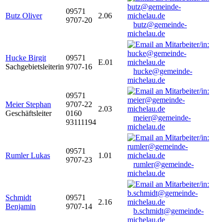
09571
Butz Oliver
2.06
9707-20
butz@gemeinde-
michelau.de
Hucke Birgit
09571
E.01
Sachgebietsleiterin
9707-16
hucke@gemeinde-
michelau.de
09571
Meier Stephan
9707-22
2.03
Geschäftsleiter
0160
meier@gemeinde-
93111194
michelau.de
09571
Rumler Lukas
1.01
9707-23
rumler@gemeinde-
michelau.de
Schmidt
09571
2.16
Benjamin
9707-14
b.schmidt@gemeinde-
michelau.de