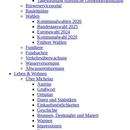
Tagesordnung öffentliche Gemeinderatssitzung
Bürgerserviceportal
Bauleitpläne
Wahlen
Kommunalwahlen 2026
Bundestagswahl 2025
Europawahl 2024
Kommunalwahl 2020
Frühere Wahlen
Fundtiere
Fundsachen
Verkehrsüberwachung
Wasserversorgung
Abwasserentsorgung
Leben & Wohnen
Über Michelau
Anreise
Grußwort
Ortsplan
Daten und Statistiken
Einkaufsmöglichkeiten
Geschichte
Brunnen, Denkmäler und Marterl
Wappen
Impressionen