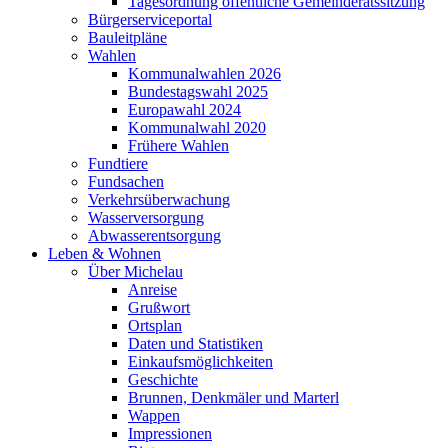
Tagesordnung öffentliche Gemeinderatssitzung
Bürgerserviceportal
Bauleitpläne
Wahlen
Kommunalwahlen 2026
Bundestagswahl 2025
Europawahl 2024
Kommunalwahl 2020
Frühere Wahlen
Fundtiere
Fundsachen
Verkehrsüberwachung
Wasserversorgung
Abwasserentsorgung
Leben & Wohnen
Über Michelau
Anreise
Grußwort
Ortsplan
Daten und Statistiken
Einkaufsmöglichkeiten
Geschichte
Brunnen, Denkmäler und Marterl
Wappen
Impressionen