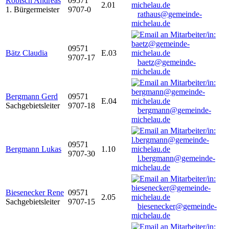
Robisch Andreas
09571
2.01
1. Bürgermeister
9707-0
rathaus@gemeinde-
michelau.de
09571
Bätz Claudia
E.03
9707-17
baetz@gemeinde-
michelau.de
Bergmann Gerd
09571
E.04
Sachgebietsleiter
9707-18
bergmann@gemeinde-
michelau.de
09571
Bergmann Lukas
1.10
9707-30
l.bergmann@gemeinde-
michelau.de
Biesenecker Rene
09571
2.05
Sachgebietsleiter
9707-15
biesenecker@gemeinde-
michelau.de