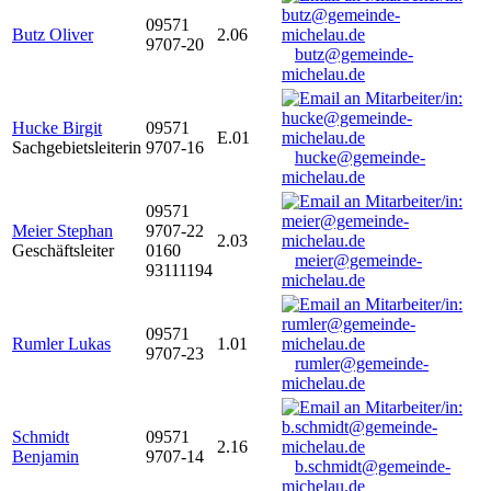
09571
Butz Oliver
2.06
9707-20
butz@gemeinde-
michelau.de
Hucke Birgit
09571
E.01
Sachgebietsleiterin
9707-16
hucke@gemeinde-
michelau.de
09571
Meier Stephan
9707-22
2.03
Geschäftsleiter
0160
meier@gemeinde-
93111194
michelau.de
09571
Rumler Lukas
1.01
9707-23
rumler@gemeinde-
michelau.de
Schmidt
09571
2.16
Benjamin
9707-14
b.schmidt@gemeinde-
michelau.de