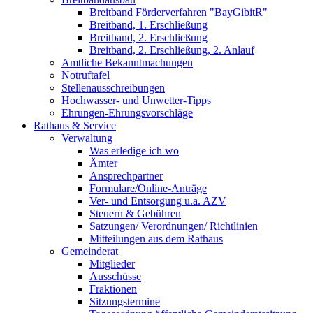
Breitband Förderverfahren "BayGibitR"
Breitband, 1. Erschließung
Breitband, 2. Erschließung
Breitband, 2. Erschließung, 2. Anlauf
Amtliche Bekanntmachungen
Notruftafel
Stellenausschreibungen
Hochwasser- und Unwetter-Tipps
Ehrungen-Ehrungsvorschläge
Rathaus & Service
Verwaltung
Was erledige ich wo
Ämter
Ansprechpartner
Formulare/Online-Anträge
Ver- und Entsorgung u.a. AZV
Steuern & Gebühren
Satzungen/ Verordnungen/ Richtlinien
Mitteilungen aus dem Rathaus
Gemeinderat
Mitglieder
Ausschüsse
Fraktionen
Sitzungstermine