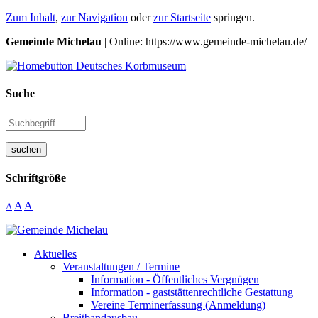
Zum Inhalt
,
zur Navigation
oder
zur Startseite
springen.
Gemeinde Michelau
| Online: https://www.gemeinde-michelau.de/
Suche
suchen
Schriftgröße
A
A
A
Aktuelles
Veranstaltungen / Termine
Information - Öffentliches Vergnügen
Information - gaststättenrechtliche Gestattung
Vereine Terminerfassung (Anmeldung)
Breitbandausbau