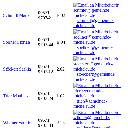
09571
Schmidt Maria
E.02
9707-21
schmidt@gemeinde-
michelau.de
09571
Söllner Florian
E.04
9707-44
soellner@gemeinde-
michelau.de
09571
Stöckert Saskia
2.02
9707-12
stoeckert@gemeinde-
michelau.de
09571
Trier Matthias
1.02
9707-24
trier@gemeinde-
michelau.de
09571
Wildner Yannic
2.13
9707-34
wildner@gemeinde-