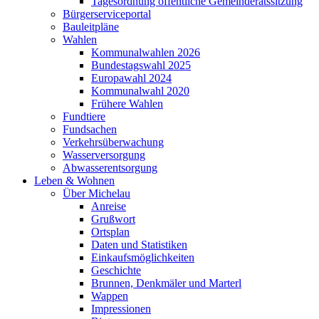
Tagesordnung öffentliche Gemeinderatssitzung
Bürgerserviceportal
Bauleitpläne
Wahlen
Kommunalwahlen 2026
Bundestagswahl 2025
Europawahl 2024
Kommunalwahl 2020
Frühere Wahlen
Fundtiere
Fundsachen
Verkehrsüberwachung
Wasserversorgung
Abwasserentsorgung
Leben & Wohnen
Über Michelau
Anreise
Grußwort
Ortsplan
Daten und Statistiken
Einkaufsmöglichkeiten
Geschichte
Brunnen, Denkmäler und Marterl
Wappen
Impressionen