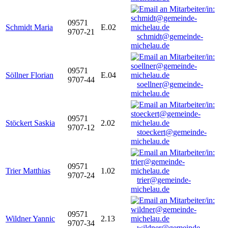
09571
Schmidt Maria
E.02
9707-21
schmidt@gemeinde-
michelau.de
09571
Söllner Florian
E.04
9707-44
soellner@gemeinde-
michelau.de
09571
Stöckert Saskia
2.02
9707-12
stoeckert@gemeinde-
michelau.de
09571
Trier Matthias
1.02
9707-24
trier@gemeinde-
michelau.de
09571
Wildner Yannic
2.13
9707-34
wildner@gemeinde-