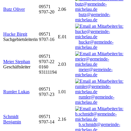
09571
Butz Oliver
2.06
9707-20
butz@gemeinde-
michelau.de
Hucke Birgit
09571
E.01
Sachgebietsleiterin
9707-16
hucke@gemeinde-
michelau.de
09571
Meier Stephan
9707-22
2.03
Geschäftsleiter
0160
meier@gemeinde-
93111194
michelau.de
09571
Rumler Lukas
1.01
9707-23
rumler@gemeinde-
michelau.de
Schmidt
09571
2.16
Benjamin
9707-14
b.schmidt@gemeinde-
michelau.de