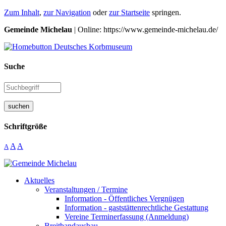
Zum Inhalt
,
zur Navigation
oder
zur Startseite
springen.
Gemeinde Michelau
| Online: https://www.gemeinde-michelau.de/
Suche
suchen
Schriftgröße
A
A
A
Aktuelles
Veranstaltungen / Termine
Information - Öffentliches Vergnügen
Information - gaststättenrechtliche Gestattung
Vereine Terminerfassung (Anmeldung)
Breitbandausbau