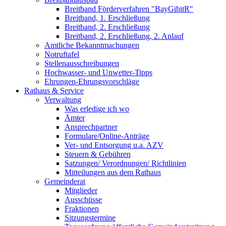
Breitband Förderverfahren "BayGibitR"
Breitband, 1. Erschließung
Breitband, 2. Erschließung
Breitband, 2. Erschließung, 2. Anlauf
Amtliche Bekanntmachungen
Notruftafel
Stellenausschreibungen
Hochwasser- und Unwetter-Tipps
Ehrungen-Ehrungsvorschläge
Rathaus & Service
Verwaltung
Was erledige ich wo
Ämter
Ansprechpartner
Formulare/Online-Anträge
Ver- und Entsorgung u.a. AZV
Steuern & Gebühren
Satzungen/ Verordnungen/ Richtlinien
Mitteilungen aus dem Rathaus
Gemeinderat
Mitglieder
Ausschüsse
Fraktionen
Sitzungstermine