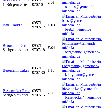
Robisch Andreas
09571
2.01
1. Bürgermeister
9707-0
rathaus@gemeinde-
michelau.de
09571
Bätz Claudia
E.03
9707-17
baetz@gemeinde-
michelau.de
Bergmann Gerd
09571
E.04
Sachgebietsleiter
9707-18
bergmann@gemeinde-
michelau.de
09571
Bergmann Lukas
1.10
9707-30
l.bergmann@gemeinde-
michelau.de
Biesenecker Rene
09571
2.05
Sachgebietsleiter
9707-15
biesenecker@gemeinde-
michelau.de