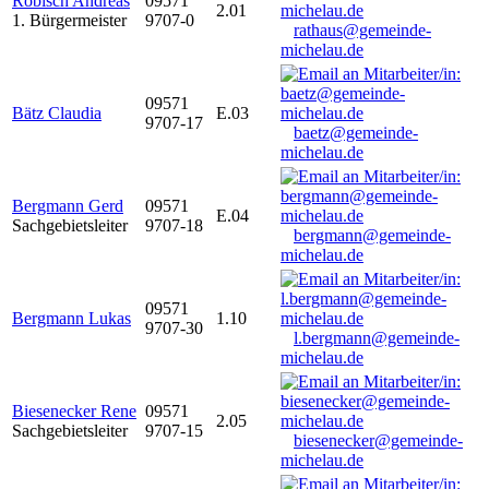
Robisch Andreas
09571
2.01
1. Bürgermeister
9707-0
rathaus@gemeinde-
michelau.de
09571
Bätz Claudia
E.03
9707-17
baetz@gemeinde-
michelau.de
Bergmann Gerd
09571
E.04
Sachgebietsleiter
9707-18
bergmann@gemeinde-
michelau.de
09571
Bergmann Lukas
1.10
9707-30
l.bergmann@gemeinde-
michelau.de
Biesenecker Rene
09571
2.05
Sachgebietsleiter
9707-15
biesenecker@gemeinde-
michelau.de