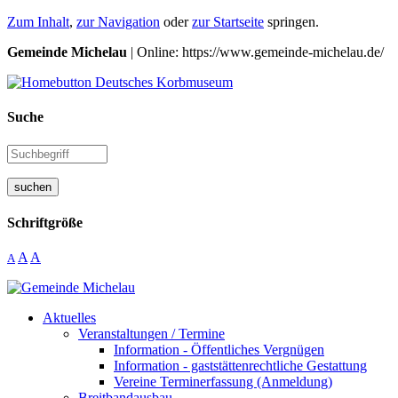
Zum Inhalt
,
zur Navigation
oder
zur Startseite
springen.
Gemeinde Michelau
| Online: https://www.gemeinde-michelau.de/
Suche
suchen
Schriftgröße
A
A
A
Aktuelles
Veranstaltungen / Termine
Information - Öffentliches Vergnügen
Information - gaststättenrechtliche Gestattung
Vereine Terminerfassung (Anmeldung)
Breitbandausbau