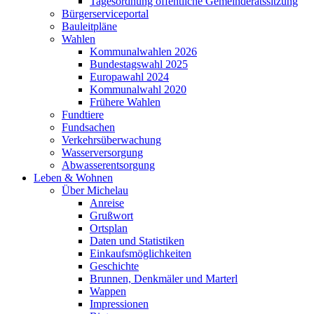
Tagesordnung öffentliche Gemeinderatssitzung
Bürgerserviceportal
Bauleitpläne
Wahlen
Kommunalwahlen 2026
Bundestagswahl 2025
Europawahl 2024
Kommunalwahl 2020
Frühere Wahlen
Fundtiere
Fundsachen
Verkehrsüberwachung
Wasserversorgung
Abwasserentsorgung
Leben & Wohnen
Über Michelau
Anreise
Grußwort
Ortsplan
Daten und Statistiken
Einkaufsmöglichkeiten
Geschichte
Brunnen, Denkmäler und Marterl
Wappen
Impressionen