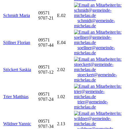
09571
Schmidt Maria
E.02
9707-21
schmidt@gemeinde-
michelau.de
09571
Söllner Florian
E.04
9707-44
soellner@gemeinde-
michelau.de
09571
Stöckert Saskia
2.02
9707-12
stoeckert@gemeinde-
michelau.de
09571
Trier Matthias
1.02
9707-24
trier@gemeinde-
michelau.de
09571
Wildner Yannic
2.13
9707-34
wildner@gemeinde-