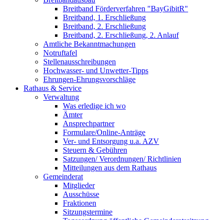
Breitband Förderverfahren "BayGibitR"
Breitband, 1. Erschließung
Breitband, 2. Erschließung
Breitband, 2. Erschließung, 2. Anlauf
Amtliche Bekanntmachungen
Notruftafel
Stellenausschreibungen
Hochwasser- und Unwetter-Tipps
Ehrungen-Ehrungsvorschläge
Rathaus & Service
Verwaltung
Was erledige ich wo
Ämter
Ansprechpartner
Formulare/Online-Anträge
Ver- und Entsorgung u.a. AZV
Steuern & Gebühren
Satzungen/ Verordnungen/ Richtlinien
Mitteilungen aus dem Rathaus
Gemeinderat
Mitglieder
Ausschüsse
Fraktionen
Sitzungstermine