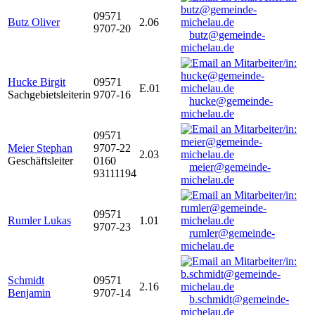
09571
Butz Oliver
2.06
9707-20
butz@gemeinde-
michelau.de
Hucke Birgit
09571
E.01
Sachgebietsleiterin
9707-16
hucke@gemeinde-
michelau.de
09571
Meier Stephan
9707-22
2.03
Geschäftsleiter
0160
meier@gemeinde-
93111194
michelau.de
09571
Rumler Lukas
1.01
9707-23
rumler@gemeinde-
michelau.de
Schmidt
09571
2.16
Benjamin
9707-14
b.schmidt@gemeinde-
michelau.de