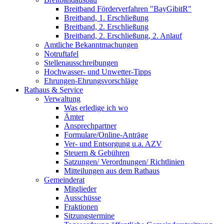
Breitband Förderverfahren "BayGibitR"
Breitband, 1. Erschließung
Breitband, 2. Erschließung
Breitband, 2. Erschließung, 2. Anlauf
Amtliche Bekanntmachungen
Notruftafel
Stellenausschreibungen
Hochwasser- und Unwetter-Tipps
Ehrungen-Ehrungsvorschläge
Rathaus & Service
Verwaltung
Was erledige ich wo
Ämter
Ansprechpartner
Formulare/Online-Anträge
Ver- und Entsorgung u.a. AZV
Steuern & Gebühren
Satzungen/ Verordnungen/ Richtlinien
Mitteilungen aus dem Rathaus
Gemeinderat
Mitglieder
Ausschüsse
Fraktionen
Sitzungstermine