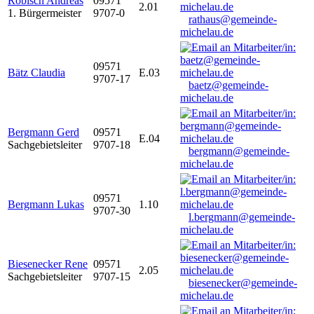
Robisch Andreas
09571
2.01
1. Bürgermeister
9707-0
rathaus@gemeinde-
michelau.de
09571
Bätz Claudia
E.03
9707-17
baetz@gemeinde-
michelau.de
Bergmann Gerd
09571
E.04
Sachgebietsleiter
9707-18
bergmann@gemeinde-
michelau.de
09571
Bergmann Lukas
1.10
9707-30
l.bergmann@gemeinde-
michelau.de
Biesenecker Rene
09571
2.05
Sachgebietsleiter
9707-15
biesenecker@gemeinde-
michelau.de