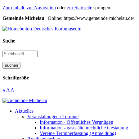
Zum Inhalt
,
zur Navigation
oder
zur Startseite
springen.
Gemeinde Michelau
| Online: https://www.gemeinde-michelau.de/
Suche
suchen
Schriftgröße
A
A
A
Aktuelles
Veranstaltungen / Termine
Information - Öffentliches Vergnügen
Information - gaststättenrechtliche Gestattung
Vereine Terminerfassung (Anmeldung)
Breitbandausbau