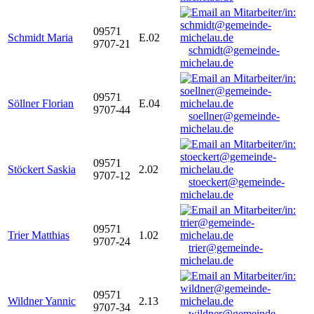
09571
Schmidt Maria
E.02
9707-21
schmidt@gemeinde-
michelau.de
09571
Söllner Florian
E.04
9707-44
soellner@gemeinde-
michelau.de
09571
Stöckert Saskia
2.02
9707-12
stoeckert@gemeinde-
michelau.de
09571
Trier Matthias
1.02
9707-24
trier@gemeinde-
michelau.de
09571
Wildner Yannic
2.13
9707-34
wildner@gemeinde-