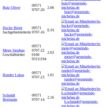
09571
Butz Oliver
2.06
9707-20
butz@gemeinde-
michelau.de
Hucke Birgit
09571
E.01
Sachgebietsleiterin
9707-16
hucke@gemeinde-
michelau.de
09571
Meier Stephan
9707-22
2.03
Geschäftsleiter
0160
meier@gemeinde-
93111194
michelau.de
09571
Rumler Lukas
1.01
9707-23
rumler@gemeinde-
michelau.de
Schmidt
09571
2.16
Benjamin
9707-14
b.schmidt@gemeinde-
michelau.de