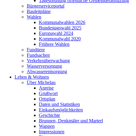
Tagesordnung öffentliche Gemeinderatssitzung
Bürgerserviceportal
Bauleitpläne
Wahlen
Kommunalwahlen 2026
Bundestagswahl 2025
Europawahl 2024
Kommunalwahl 2020
Frühere Wahlen
Fundtiere
Fundsachen
Verkehrsüberwachung
Wasserversorgung
Abwasserentsorgung
Leben & Wohnen
Über Michelau
Anreise
Grußwort
Ortsplan
Daten und Statistiken
Einkaufsmöglichkeiten
Geschichte
Brunnen, Denkmäler und Marterl
Wappen
Impressionen