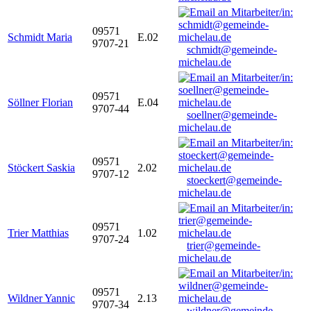
09571
Schmidt Maria
E.02
9707-21
schmidt@gemeinde-
michelau.de
09571
Söllner Florian
E.04
9707-44
soellner@gemeinde-
michelau.de
09571
Stöckert Saskia
2.02
9707-12
stoeckert@gemeinde-
michelau.de
09571
Trier Matthias
1.02
9707-24
trier@gemeinde-
michelau.de
09571
Wildner Yannic
2.13
9707-34
wildner@gemeinde-