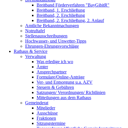
Breitband Förderverfahren "BayGibitR"
Breitband, 1. Erschließung
Breitband, 2. Erschließung
Breitband, 2. Erschließung, 2. Anlauf
Amtliche Bekanntmachungen
Notruftafel
Stellenausschreibungen
Hochwasser- und Unwetter-Tipps
Ehrungen-Ehrungsvorschläge
Rathaus & Service
Verwaltung
Was erledige ich wo
Ämter
Ansprechpartner
Formulare/Online-Anträge
Ver- und Entsorgung u.a. AZV
Steuern & Gebühren
Satzungen/ Verordnungen/ Richtlinien
Mitteilungen aus dem Rathaus
Gemeinderat
Mitglieder
Ausschüsse
Fraktionen
Sitzungstermine