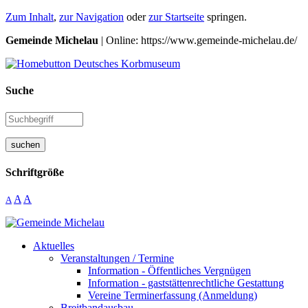
Zum Inhalt
,
zur Navigation
oder
zur Startseite
springen.
Gemeinde Michelau
| Online: https://www.gemeinde-michelau.de/
Suche
suchen
Schriftgröße
A
A
A
Aktuelles
Veranstaltungen / Termine
Information - Öffentliches Vergnügen
Information - gaststättenrechtliche Gestattung
Vereine Terminerfassung (Anmeldung)
Breitbandausbau