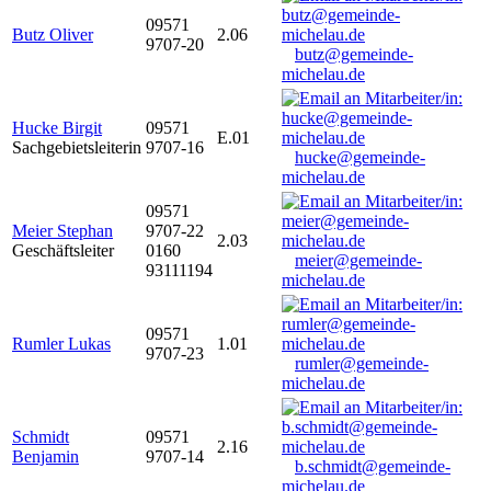
09571
Butz Oliver
2.06
9707-20
butz@gemeinde-
michelau.de
Hucke Birgit
09571
E.01
Sachgebietsleiterin
9707-16
hucke@gemeinde-
michelau.de
09571
Meier Stephan
9707-22
2.03
Geschäftsleiter
0160
meier@gemeinde-
93111194
michelau.de
09571
Rumler Lukas
1.01
9707-23
rumler@gemeinde-
michelau.de
Schmidt
09571
2.16
Benjamin
9707-14
b.schmidt@gemeinde-
michelau.de