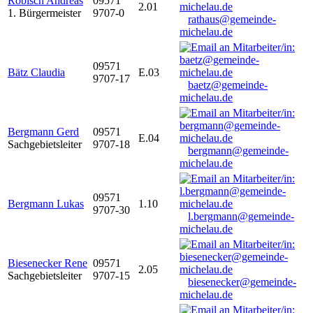
Robisch Andreas
09571
2.01
1. Bürgermeister
9707-0
rathaus@gemeinde-
michelau.de
09571
Bätz Claudia
E.03
9707-17
baetz@gemeinde-
michelau.de
Bergmann Gerd
09571
E.04
Sachgebietsleiter
9707-18
bergmann@gemeinde-
michelau.de
09571
Bergmann Lukas
1.10
9707-30
l.bergmann@gemeinde-
michelau.de
Biesenecker Rene
09571
2.05
Sachgebietsleiter
9707-15
biesenecker@gemeinde-
michelau.de