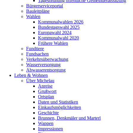
Tagesordnung öffentliche Gemeinderatssitzung
Bürgerserviceportal
Bauleitpläne
Wahlen
Kommunalwahlen 2026
Bundestagswahl 2025
Europawahl 2024
Kommunalwahl 2020
Frühere Wahlen
Fundtiere
Fundsachen
Verkehrsüberwachung
Wasserversorgung
Abwasserentsorgung
Leben & Wohnen
Über Michelau
Anreise
Grußwort
Ortsplan
Daten und Statistiken
Einkaufsmöglichkeiten
Geschichte
Brunnen, Denkmäler und Marterl
Wappen
Impressionen