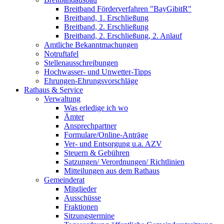
Breitband Förderverfahren "BayGibitR"
Breitband, 1. Erschließung
Breitband, 2. Erschließung
Breitband, 2. Erschließung, 2. Anlauf
Amtliche Bekanntmachungen
Notruftafel
Stellenausschreibungen
Hochwasser- und Unwetter-Tipps
Ehrungen-Ehrungsvorschläge
Rathaus & Service
Verwaltung
Was erledige ich wo
Ämter
Ansprechpartner
Formulare/Online-Anträge
Ver- und Entsorgung u.a. AZV
Steuern & Gebühren
Satzungen/ Verordnungen/ Richtlinien
Mitteilungen aus dem Rathaus
Gemeinderat
Mitglieder
Ausschüsse
Fraktionen
Sitzungstermine