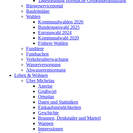
Tagesordnung öffentliche Gemeinderatssitzung
Bürgerserviceportal
Bauleitpläne
Wahlen
Kommunalwahlen 2026
Bundestagswahl 2025
Europawahl 2024
Kommunalwahl 2020
Frühere Wahlen
Fundtiere
Fundsachen
Verkehrsüberwachung
Wasserversorgung
Abwasserentsorgung
Leben & Wohnen
Über Michelau
Anreise
Grußwort
Ortsplan
Daten und Statistiken
Einkaufsmöglichkeiten
Geschichte
Brunnen, Denkmäler und Marterl
Wappen
Impressionen