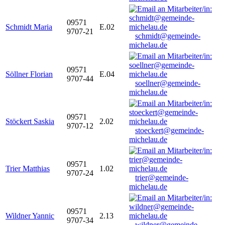
09571
Schmidt Maria
E.02
9707-21
schmidt@gemeinde-
michelau.de
09571
Söllner Florian
E.04
9707-44
soellner@gemeinde-
michelau.de
09571
Stöckert Saskia
2.02
9707-12
stoeckert@gemeinde-
michelau.de
09571
Trier Matthias
1.02
9707-24
trier@gemeinde-
michelau.de
09571
Wildner Yannic
2.13
9707-34
wildner@gemeinde-