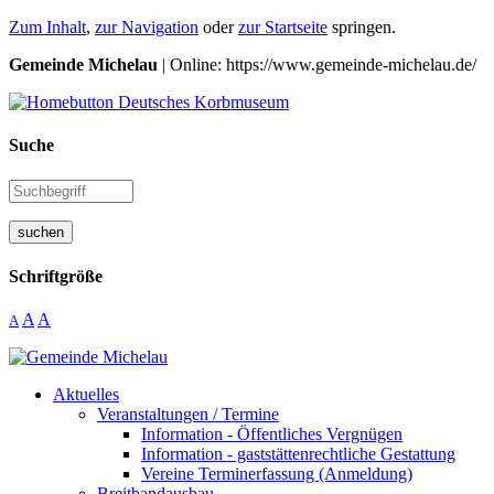
Zum Inhalt
,
zur Navigation
oder
zur Startseite
springen.
Gemeinde Michelau
| Online: https://www.gemeinde-michelau.de/
Suche
suchen
Schriftgröße
A
A
A
Aktuelles
Veranstaltungen / Termine
Information - Öffentliches Vergnügen
Information - gaststättenrechtliche Gestattung
Vereine Terminerfassung (Anmeldung)
Breitbandausbau