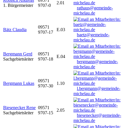
Robisch Andreas
09571
2.01
1. Bürgermeister
9707-0
rathaus@gemeinde-
michelau.de
09571
Bätz Claudia
E.03
9707-17
baetz@gemeinde-
michelau.de
Bergmann Gerd
09571
E.04
Sachgebietsleiter
9707-18
bergmann@gemeinde-
michelau.de
09571
Bergmann Lukas
1.10
9707-30
l.bergmann@gemeinde-
michelau.de
Biesenecker Rene
09571
2.05
Sachgebietsleiter
9707-15
biesenecker@gemeinde-
michelau.de