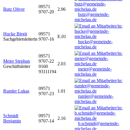
09571
Butz Oliver
2.06
9707-20
butz@gemeinde-
michelau.de
Hucke Birgit
09571
E.01
Sachgebietsleiterin
9707-16
hucke@gemeinde-
michelau.de
09571
Meier Stephan
9707-22
2.03
Geschäftsleiter
0160
meier@gemeinde-
93111194
michelau.de
09571
Rumler Lukas
1.01
9707-23
rumler@gemeinde-
michelau.de
Schmidt
09571
2.16
Benjamin
9707-14
b.schmidt@gemeinde-
michelau.de