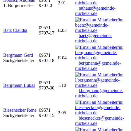
Robisch Andreas
09571
2.01
1. Bürgermeister
9707-0
rathaus@gemeinde-
michelau.de
09571
Bätz Claudia
E.03
9707-17
baetz@gemeinde-
michelau.de
Bergmann Gerd
09571
E.04
Sachgebietsleiter
9707-18
bergmann@gemeinde-
michelau.de
09571
Bergmann Lukas
1.10
9707-30
l.bergmann@gemeinde-
michelau.de
Biesenecker Rene
09571
2.05
Sachgebietsleiter
9707-15
biesenecker@gemeinde-
michelau.de