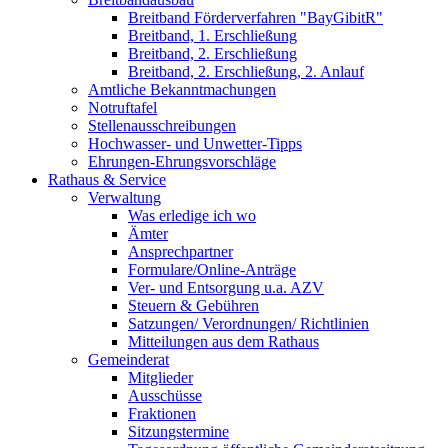
Breitband Förderverfahren "BayGibitR"
Breitband, 1. Erschließung
Breitband, 2. Erschließung
Breitband, 2. Erschließung, 2. Anlauf
Amtliche Bekanntmachungen
Notruftafel
Stellenausschreibungen
Hochwasser- und Unwetter-Tipps
Ehrungen-Ehrungsvorschläge
Rathaus & Service
Verwaltung
Was erledige ich wo
Ämter
Ansprechpartner
Formulare/Online-Anträge
Ver- und Entsorgung u.a. AZV
Steuern & Gebühren
Satzungen/ Verordnungen/ Richtlinien
Mitteilungen aus dem Rathaus
Gemeinderat
Mitglieder
Ausschüsse
Fraktionen
Sitzungstermine