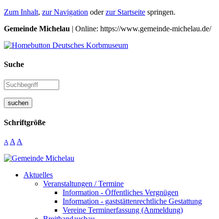
Zum Inhalt
,
zur Navigation
oder
zur Startseite
springen.
Gemeinde Michelau
| Online: https://www.gemeinde-michelau.de/
Suche
suchen
Schriftgröße
A
A
A
Aktuelles
Veranstaltungen / Termine
Information - Öffentliches Vergnügen
Information - gaststättenrechtliche Gestattung
Vereine Terminerfassung (Anmeldung)
Breitbandausbau