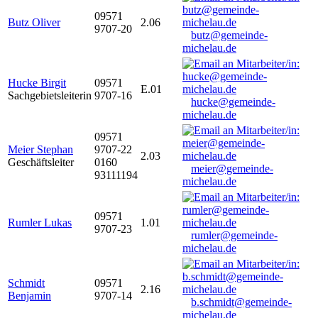
09571
Butz Oliver
2.06
9707-20
butz@gemeinde-
michelau.de
Hucke Birgit
09571
E.01
Sachgebietsleiterin
9707-16
hucke@gemeinde-
michelau.de
09571
Meier Stephan
9707-22
2.03
Geschäftsleiter
0160
meier@gemeinde-
93111194
michelau.de
09571
Rumler Lukas
1.01
9707-23
rumler@gemeinde-
michelau.de
Schmidt
09571
2.16
Benjamin
9707-14
b.schmidt@gemeinde-
michelau.de