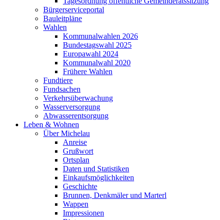
Tagesordnung öffentliche Gemeinderatssitzung
Bürgerserviceportal
Bauleitpläne
Wahlen
Kommunalwahlen 2026
Bundestagswahl 2025
Europawahl 2024
Kommunalwahl 2020
Frühere Wahlen
Fundtiere
Fundsachen
Verkehrsüberwachung
Wasserversorgung
Abwasserentsorgung
Leben & Wohnen
Über Michelau
Anreise
Grußwort
Ortsplan
Daten und Statistiken
Einkaufsmöglichkeiten
Geschichte
Brunnen, Denkmäler und Marterl
Wappen
Impressionen