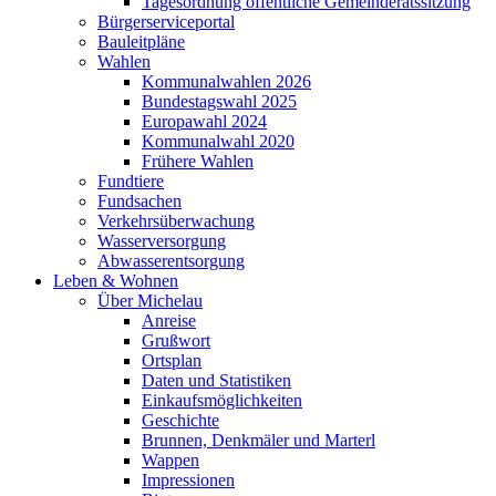
Tagesordnung öffentliche Gemeinderatssitzung
Bürgerserviceportal
Bauleitpläne
Wahlen
Kommunalwahlen 2026
Bundestagswahl 2025
Europawahl 2024
Kommunalwahl 2020
Frühere Wahlen
Fundtiere
Fundsachen
Verkehrsüberwachung
Wasserversorgung
Abwasserentsorgung
Leben & Wohnen
Über Michelau
Anreise
Grußwort
Ortsplan
Daten und Statistiken
Einkaufsmöglichkeiten
Geschichte
Brunnen, Denkmäler und Marterl
Wappen
Impressionen