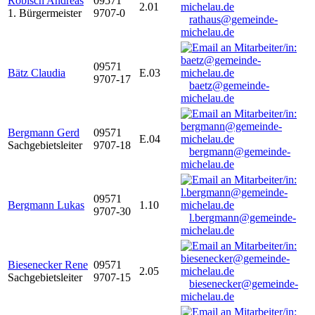
Robisch Andreas
09571
2.01
1. Bürgermeister
9707-0
rathaus@gemeinde-
michelau.de
09571
Bätz Claudia
E.03
9707-17
baetz@gemeinde-
michelau.de
Bergmann Gerd
09571
E.04
Sachgebietsleiter
9707-18
bergmann@gemeinde-
michelau.de
09571
Bergmann Lukas
1.10
9707-30
l.bergmann@gemeinde-
michelau.de
Biesenecker Rene
09571
2.05
Sachgebietsleiter
9707-15
biesenecker@gemeinde-
michelau.de