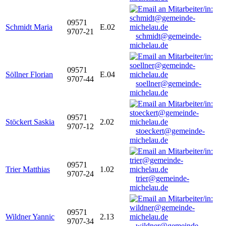
09571
Schmidt Maria
E.02
9707-21
schmidt@gemeinde-
michelau.de
09571
Söllner Florian
E.04
9707-44
soellner@gemeinde-
michelau.de
09571
Stöckert Saskia
2.02
9707-12
stoeckert@gemeinde-
michelau.de
09571
Trier Matthias
1.02
9707-24
trier@gemeinde-
michelau.de
09571
Wildner Yannic
2.13
9707-34
wildner@gemeinde-