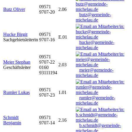
09571
Butz Oliver
2.06
9707-20
butz@gemeinde-
michelau.de
Hucke Birgit
09571
E.01
Sachgebietsleiterin
9707-16
hucke@gemeinde-
michelau.de
09571
Meier Stephan
9707-22
2.03
Geschäftsleiter
0160
meier@gemeinde-
93111194
michelau.de
09571
Rumler Lukas
1.01
9707-23
rumler@gemeinde-
michelau.de
Schmidt
09571
2.16
Benjamin
9707-14
b.schmidt@gemeinde-
michelau.de