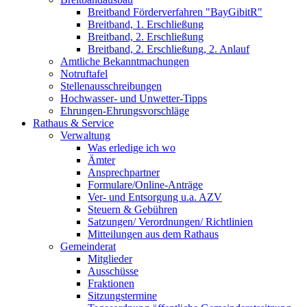
Breitband Förderverfahren "BayGibitR"
Breitband, 1. Erschließung
Breitband, 2. Erschließung
Breitband, 2. Erschließung, 2. Anlauf
Amtliche Bekanntmachungen
Notruftafel
Stellenausschreibungen
Hochwasser- und Unwetter-Tipps
Ehrungen-Ehrungsvorschläge
Rathaus & Service
Verwaltung
Was erledige ich wo
Ämter
Ansprechpartner
Formulare/Online-Anträge
Ver- und Entsorgung u.a. AZV
Steuern & Gebühren
Satzungen/ Verordnungen/ Richtlinien
Mitteilungen aus dem Rathaus
Gemeinderat
Mitglieder
Ausschüsse
Fraktionen
Sitzungstermine