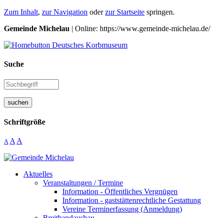
Zum Inhalt
,
zur Navigation
oder
zur Startseite
springen.
Gemeinde Michelau
| Online: https://www.gemeinde-michelau.de/
Suche
suchen
Schriftgröße
A
A
A
Aktuelles
Veranstaltungen / Termine
Information - Öffentliches Vergnügen
Information - gaststättenrechtliche Gestattung
Vereine Terminerfassung (Anmeldung)
Breitbandausbau