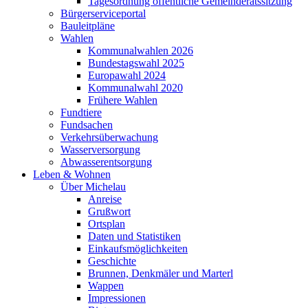
Tagesordnung öffentliche Gemeinderatssitzung
Bürgerserviceportal
Bauleitpläne
Wahlen
Kommunalwahlen 2026
Bundestagswahl 2025
Europawahl 2024
Kommunalwahl 2020
Frühere Wahlen
Fundtiere
Fundsachen
Verkehrsüberwachung
Wasserversorgung
Abwasserentsorgung
Leben & Wohnen
Über Michelau
Anreise
Grußwort
Ortsplan
Daten und Statistiken
Einkaufsmöglichkeiten
Geschichte
Brunnen, Denkmäler und Marterl
Wappen
Impressionen