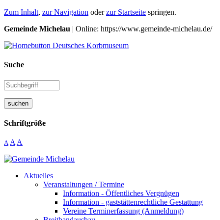
Zum Inhalt
,
zur Navigation
oder
zur Startseite
springen.
Gemeinde Michelau
| Online: https://www.gemeinde-michelau.de/
Suche
suchen
Schriftgröße
A
A
A
Aktuelles
Veranstaltungen / Termine
Information - Öffentliches Vergnügen
Information - gaststättenrechtliche Gestattung
Vereine Terminerfassung (Anmeldung)
Breitbandausbau