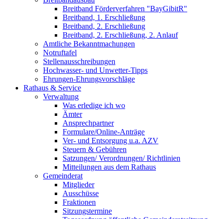
Breitband Förderverfahren "BayGibitR"
Breitband, 1. Erschließung
Breitband, 2. Erschließung
Breitband, 2. Erschließung, 2. Anlauf
Amtliche Bekanntmachungen
Notruftafel
Stellenausschreibungen
Hochwasser- und Unwetter-Tipps
Ehrungen-Ehrungsvorschläge
Rathaus & Service
Verwaltung
Was erledige ich wo
Ämter
Ansprechpartner
Formulare/Online-Anträge
Ver- und Entsorgung u.a. AZV
Steuern & Gebühren
Satzungen/ Verordnungen/ Richtlinien
Mitteilungen aus dem Rathaus
Gemeinderat
Mitglieder
Ausschüsse
Fraktionen
Sitzungstermine