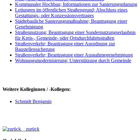
Kommunaler Hochbau; Informationen zur Sanierungsplanung
Leitungen im öffentlichen Straßengrund; Abschluss eines
Gestattungs- oder Konzessionsvertrages
Städtebauliche Sanierungsmaßnahme; Beantragung einer
Genehmigung
Straßennutzung; Beantragung einer Sondernutzungserlaubnis
für Kreis-, Gemeinde- oder Ortsdurchfahrtsstraßen
Straßenverkehr; Beantragung einer Anordnung zur
Baustellensicherung
Straßenverkehr; Beantragung einer Ausnahmegenehmigung
Wohnungsmodernisierung; Unterstützung durch Gemeinde
Weitere Kolleginnen / -Kollegen:
Schmidt Benjamin
zurück