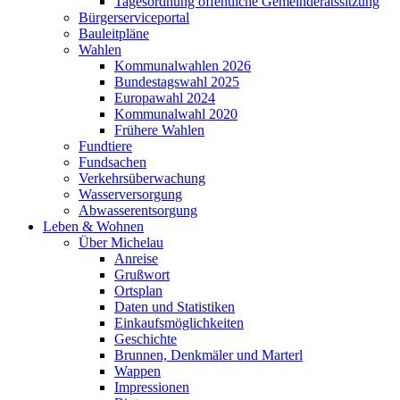
Tagesordnung öffentliche Gemeinderatssitzung
Bürgerserviceportal
Bauleitpläne
Wahlen
Kommunalwahlen 2026
Bundestagswahl 2025
Europawahl 2024
Kommunalwahl 2020
Frühere Wahlen
Fundtiere
Fundsachen
Verkehrsüberwachung
Wasserversorgung
Abwasserentsorgung
Leben & Wohnen
Über Michelau
Anreise
Grußwort
Ortsplan
Daten und Statistiken
Einkaufsmöglichkeiten
Geschichte
Brunnen, Denkmäler und Marterl
Wappen
Impressionen