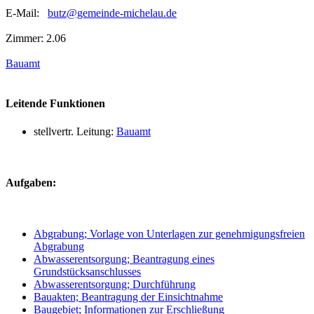
E-Mail:
butz@gemeinde-michelau.de
Zimmer: 2.06
Bauamt
Leitende Funktionen
stellvertr. Leitung:
Bauamt
Aufgaben:
Abgrabung; Vorlage von Unterlagen zur genehmigungsfreien
Abgrabung
Abwasserentsorgung; Beantragung eines
Grundstücksanschlusses
Abwasserentsorgung; Durchführung
Bauakten; Beantragung der Einsichtnahme
Baugebiet; Informationen zur Erschließung