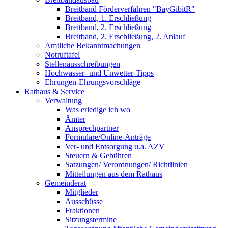
Breitband Förderverfahren "BayGibitR"
Breitband, 1. Erschließung
Breitband, 2. Erschließung
Breitband, 2. Erschließung, 2. Anlauf
Amtliche Bekanntmachungen
Notruftafel
Stellenausschreibungen
Hochwasser- und Unwetter-Tipps
Ehrungen-Ehrungsvorschläge
Rathaus & Service
Verwaltung
Was erledige ich wo
Ämter
Ansprechpartner
Formulare/Online-Anträge
Ver- und Entsorgung u.a. AZV
Steuern & Gebühren
Satzungen/ Verordnungen/ Richtlinien
Mitteilungen aus dem Rathaus
Gemeinderat
Mitglieder
Ausschüsse
Fraktionen
Sitzungstermine