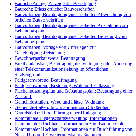
Bauliche Anlage; Anzeige der Beseitigung
Baurecht; Erlass örtlicher Bauvorschriften
Bauvorhaben; Beantragung einer isolierten Abweichung von
örtlichen Bauvorschriften
Bauvorhaben; Beantragung einer isolierten Ausnahme vom
Bebauungsplan
Bauvorhaben; Beantragung einer isolierten Befreiung vom
Bebauungsplan
Bauvorhaben; Vorlage von Unterlagen zur
Genehmigungsfreistellung
Bewohnerparkausweis; Beantragung
Breitbandausbau; Beantragung der Verlegung oder Änderung
einer Telekommunikationsleitung im öffentlichen
Straßengrund
Feldgeschworene; Beauftragung
Feldgeschworene; Bestellung, Wahl und Entlassung
Flächennutzungsplan und Bebauungsplan; Beantragung einer
Auskunft
Gemeindestraßen, Wege und Plätze; Widmung
Gemeindestraßen; Informationen zum Straßenbau
Grundstücke; Durchführung einer Umlegung
Kommunale Liegenschaftsverwaltung; Informationen
Kommunaler Hochbau; Informationen zum Bauunterhalt
Kommunaler Hochbau; Informationen zur Durchführung von
Neu-, Um- und Erweiterungsbaumaßnahmen