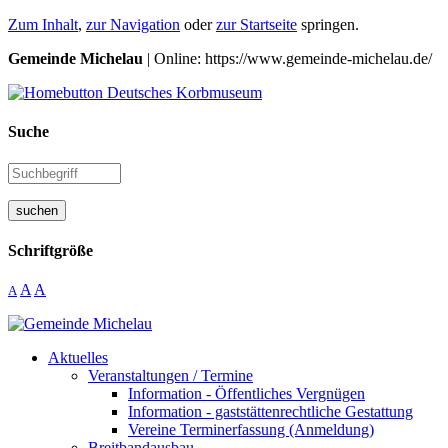
Zum Inhalt
,
zur Navigation
oder
zur Startseite
springen.
Gemeinde Michelau
| Online: https://www.gemeinde-michelau.de/
Suche
suchen
Schriftgröße
A
A
A
Aktuelles
Veranstaltungen / Termine
Information - Öffentliches Vergnügen
Information - gaststättenrechtliche Gestattung
Vereine Terminerfassung (Anmeldung)
Breitbandausbau